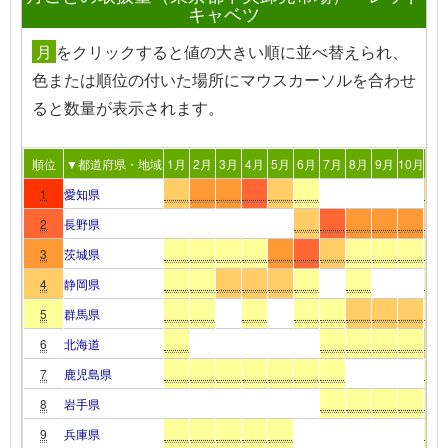
キャベツ
月
を
クリック
すると値の大きい順に並べ替えられ、
色または順位の付いた場所
にマウスカーソルを合わせ
る
と数量が表示されます。
順位
▼都道府県・地域
1月
2月
3月
4月
5月
6月
7月
8月
9月
10月
11
1
愛知県
2
長野県
3
茨城県
4
静岡県
5
群馬県
6
北海道
7
鹿児島県
8
岩手県
9
兵庫県