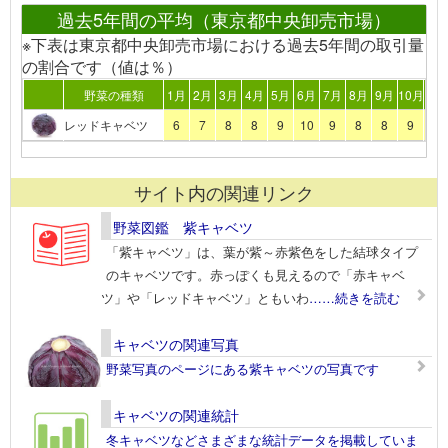
過去5年間の平均（東京都中央卸売市場）
※下表は東京都中央卸売市場における過去5年間の取引量
の割合です（値は％）
野菜の種類
1月
2月
3月
4月
5月
6月
7月
8月
9月
10月
11
レッドキャベツ
6
7
8
8
9
10
9
8
8
9
8
サイト内の関連リンク
野菜図鑑 紫キャベツ
「紫キャベツ」は、葉が紫～赤紫色をした結球タイプ
のキャベツです。赤っぽくも見えるので「赤キャベ
ツ」や「レッドキャベツ」ともいわ
……続きを読む
キャベツの関連写真
野菜写真のページにある紫キャベツの写真です
キャベツの関連統計
冬キャベツなどさまざまな統計データを掲載していま