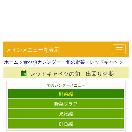
メインメニューを表示
Toggl
navig
ホーム
>
食べ頃カレンダー
>
旬の野菜
> レッドキャベツ
レッドキャベツの旬 出回り時期
旬カレンダーメニュー
野菜編
野菜グラフ
果物編
鮮魚編