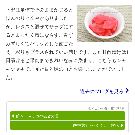
下部は単体でそのままかじると
ほんのりと辛みがありました
が、レタスと混ぜてサラダにす
るとまったく気にならず、みず
みずしくてパリッとした歯ごた
え。彩りもプラスされていい感じです。また甘酢漬けは1
日漬けると果肉まできれいな赤に染まり、こちらもシャ
キシャキで、見た目と味の両方を楽しむことができまし
た。
過去のブログを見る
ダイコンの並び順で見る
前へ あごおち22大根
晩抽茜わらべ（… 次へ