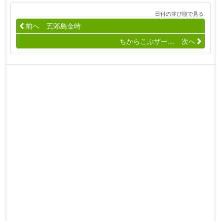
日付の並び順で見る
前へ 五郎島金時
ちからこぶザー… 次へ