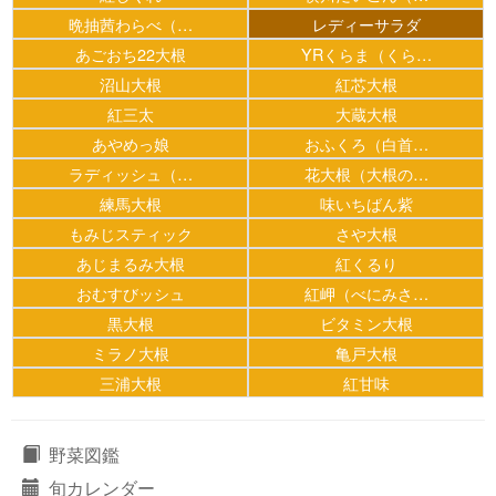
晩抽茜わらべ（…
レディーサラダ
あごおち22大根
YRくらま（くら…
沼山大根
紅芯大根
紅三太
大蔵大根
あやめっ娘
おふくろ（白首…
ラディッシュ（…
花大根（大根の…
練馬大根
味いちばん紫
もみじスティック
さや大根
あじまるみ大根
紅くるり
おむすびッシュ
紅岬（べにみさ…
黒大根
ビタミン大根
ミラノ大根
亀戸大根
三浦大根
紅甘味
野菜図鑑
旬カレンダー