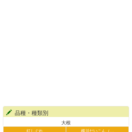
品種・種類別
大根
紅しぐれ
横川だいこん（…