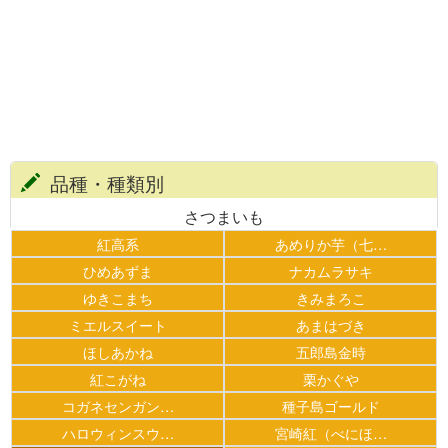
品種・種類別
さつまいも
紅高系
あめりか芋（七…
ひめあずま
ナカムラサキ
ゆきこまち
きみまろこ
ミエルスイート
あまはづき
ほしあかね
五郎島金時
紅こがね
栗かぐや
コガネセンガン…
種子島ゴールド
ハロウィンスウ…
宮崎紅（べにほ…