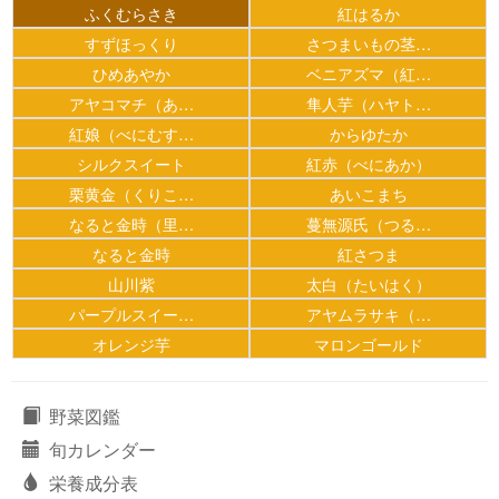
ふくむらさき
紅はるか
すずほっくり
さつまいもの茎…
ひめあやか
ベニアズマ（紅…
アヤコマチ（あ…
隼人芋（ハヤト…
紅娘（べにむす…
からゆたか
シルクスイート
紅赤（べにあか）
栗黄金（くりこ…
あいこまち
なると金時（里…
蔓無源氏（つる…
なると金時
紅さつま
山川紫
太白（たいはく）
パープルスイー…
アヤムラサキ（…
オレンジ芋
マロンゴールド
野菜図鑑
旬カレンダー
栄養成分表