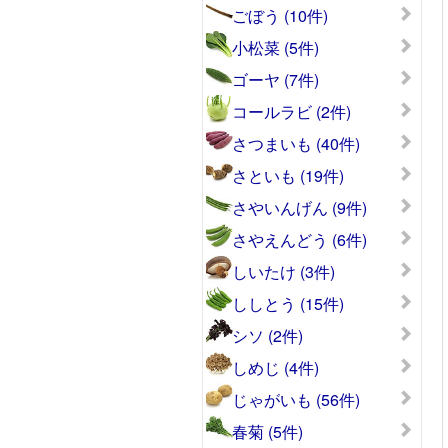
ごぼう (10件)
小松菜 (5件)
ゴーヤ (7件)
コールラビ (2件)
さつまいも (40件)
さといも (19件)
さやいんげん (9件)
さやえんどう (6件)
しいたけ (3件)
ししとう (15件)
シソ (2件)
しめじ (4件)
じゃがいも (56件)
春菊 (5件)