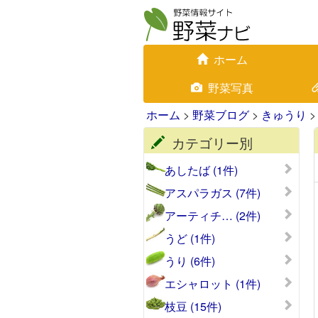
ホーム
野菜写真
ホーム
>
野菜ブログ
>
きゅうり
>
カテゴリー別
あしたば (1件)
アスパラガス (7件)
アーティチ… (2件)
うど (1件)
うり (6件)
エシャロット (1件)
枝豆 (15件)