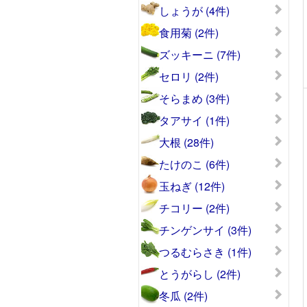
しょうが (4件)
食用菊 (2件)
ズッキーニ (7件)
セロリ (2件)
そらまめ (3件)
タアサイ (1件)
大根 (28件)
たけのこ (6件)
玉ねぎ (12件)
チコリー (2件)
チンゲンサイ (3件)
つるむらさき (1件)
とうがらし (2件)
冬瓜 (2件)