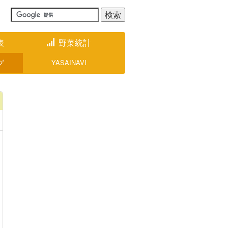
表
野菜統計
グ
YASAINAVI