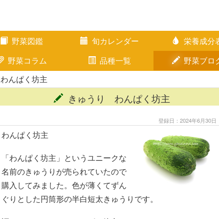
野菜図鑑
旬カレンダー
栄養成分
野菜コラム
品種一覧
野菜ブロ
 わんぱく坊主
きゅうり わんぱく坊主
登録日：2024年6月30日
わんぱく坊主
「わんぱく坊主」というユニークな
名前のきゅうりが売られていたので
購入してみました。色が薄くてずん
ぐりとした円筒形の半白短太きゅうりです。