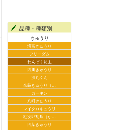
品種・種類別
きゅうり
増富きゅうり
フリーダム
わんぱく坊主
四川きゅうり
漬丸くん
余蒔きゅうり（…
ガーキン
八町きゅうり
マイクロキュウリ
勘次郎胡瓜（か…
四葉きゅうり