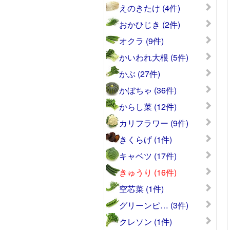
えのきたけ (4件)
おかひじき (2件)
オクラ (9件)
かいわれ大根 (5件)
かぶ (27件)
かぼちゃ (36件)
からし菜 (12件)
カリフラワー (9件)
きくらげ (1件)
キャベツ (17件)
きゅうり (16件)
空芯菜 (1件)
グリーンピ… (3件)
クレソン (1件)