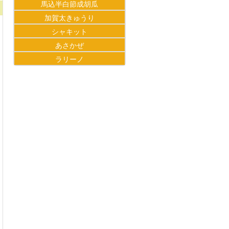
馬込半白節成胡瓜
加賀太きゅうり
シャキット
あさかぜ
ラリーノ