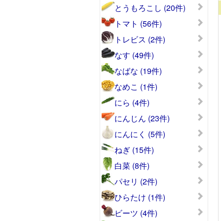
とうもろこし (20件)
トマト (56件)
トレビス (2件)
なす (49件)
なばな (19件)
なめこ (1件)
にら (4件)
にんじん (23件)
にんにく (5件)
ねぎ (15件)
白菜 (8件)
パセリ (2件)
ひらたけ (1件)
ビーツ (4件)