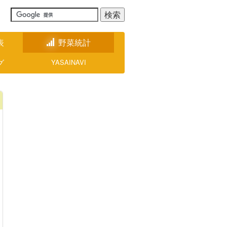
表
野菜統計
グ
YASAINAVI