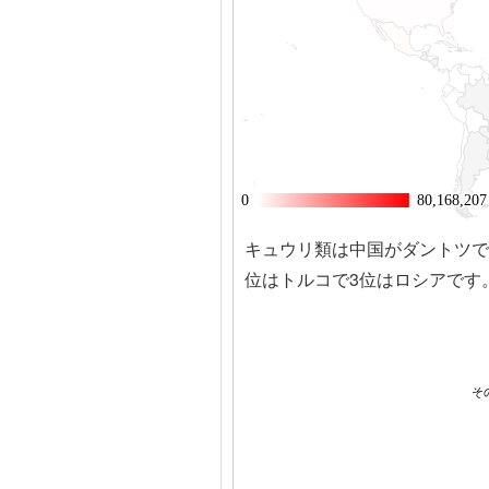
0
0
80,168,207
80,168,207
キュウリ類は中国がダントツで
位はトルコで3位はロシアです。
その