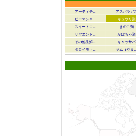
アーティチ…
アスパラガ
ピーマン＆…
キュウリ類
スイートコ…
きのこ類
サヤエンド…
かぼちゃ類
その他生鮮…
キャッサバ
タロイモ（…
ヤム（やま