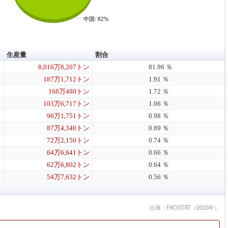
中国: 82%
生産量
割合
8,016万8,207トン
81.96 ％
187万1,712トン
1.91 ％
168万480トン
1.72 ％
103万6,717トン
1.06 ％
96万1,751トン
0.98 ％
87万4,340トン
0.89 ％
72万2,150トン
0.74 ％
64万6,641トン
0.66 ％
62万6,802トン
0.64 ％
54万7,632トン
0.56 ％
出典：FAOSTAT（2023年）