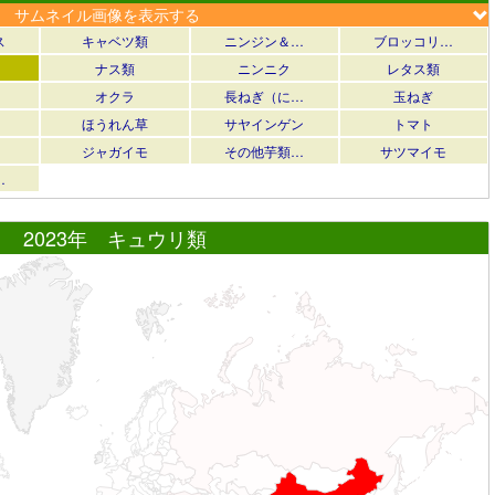
サムネイル画像を表示する
ス
キャベツ類
ニンジン＆…
ブロッコリ…
ナス類
ニンニク
レタス類
オクラ
長ねぎ（に…
玉ねぎ
ほうれん草
サヤインゲン
トマト
ジャガイモ
その他芋類…
サツマイモ
…
2023年 キュウリ類