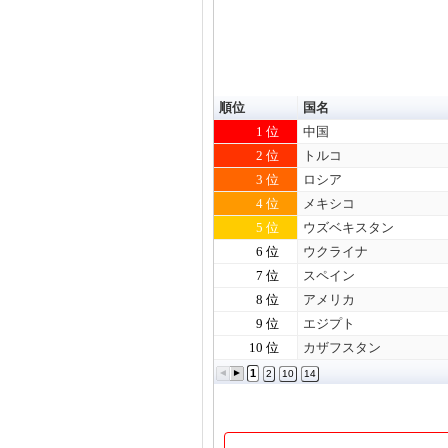
順位
国名
1 位
中国
2 位
トルコ
3 位
ロシア
4 位
メキシコ
5 位
ウズベキスタン
6 位
ウクライナ
7 位
スペイン
8 位
アメリカ
9 位
エジプト
10 位
カザフスタン
1
2
10
14