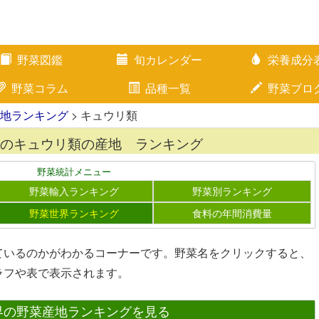
野菜図鑑
旬カレンダー
栄養成分
野菜コラム
品種一覧
野菜ブロ
地ランキング
> キュウリ類
のキュウリ類の産地 ランキング
野菜統計メニュー
野菜輸入ランキング
野菜別ランキング
野菜世界ランキング
食料の年間消費量
ているのかがわかるコーナーです。野菜名をクリックすると、
ラフや表で表示されます。
界の野菜産地ランキングを見る