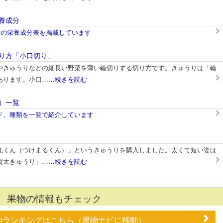
養成分
漬の栄養成分表を掲載しています
り方「小口切り」
やきゅうりなどの細長い野菜を薄い輪切りする切り方です。きゅうりは「輪
あります。小口
……続きを読む
）一覧
ド、種類を一覧で紹介しています
丸くん（つけまるくん）」というきゅうりを購入しました。太くて短い姿は
賀太きゅうり」
……続きを読む
果物の情報もチェック
地ランキングはこちら（果物ナビに移動）