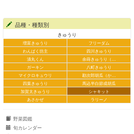
品種・種類別
きゅうり
増富きゅうり
フリーダム
わんぱく坊主
四川きゅうり
漬丸くん
余蒔きゅうり（…
ガーキン
八町きゅうり
マイクロキュウリ
勘次郎胡瓜（か…
四葉きゅうり
馬込半白節成胡瓜
加賀太きゅうり
シャキット
あさかぜ
ラリーノ
野菜図鑑
旬カレンダー