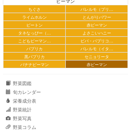
ピーマン
ちぐさ
パレルモ（プリ…
ライムホルン
とんがりパワー
ピートン
赤ピーマン
タネなっぴー（…
よさこいハニー
こどもピーマン…
ビバ・パプリコ…
パプリカ
パレルモ（イタ…
黒パプリカ
セニョリータ
バナナピーマン
赤ピーマン
野菜図鑑
旬カレンダー
栄養成分表
野菜統計
野菜写真
野菜コラム