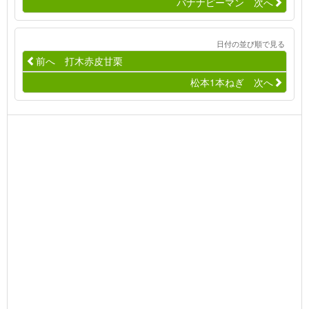
バナナピーマン 次へ
日付の並び順で見る
前へ 打木赤皮甘栗
松本1本ねぎ 次へ