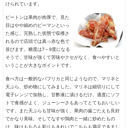
けられています。
ピートンは果肉が肉厚で、見た
目はやや細めのピーマンといっ
た感じ。完熟した状態で収穫さ
れるので店頭では真っ赤な色で
並びます。糖度は7～9度になる
そうで、甘味が強くて苦味やクセがなく、食べやすいと
いうことが大きなポイントです。
食べ方は一般的なパプリカと同じようなので、マリネと
天ぷら、炒め物にしてみました。マリネは細切りにして
電子レンジで加熱し、甘酢液に漬けるだけ。適度にソフ
トで食感がよく、ジューシーさもあってとてもおいしい
です。また天ぷらも甘味が強く、果肉の歯ごたえも良好
でかなり美味。そしてなすや鶏肉と一緒に炒めたもの
は、味はもちろん彩りもきれいでこちらも満足できまし