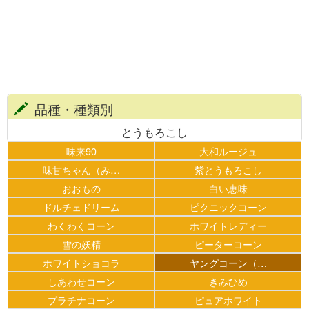
品種・種類別
とうもろこし
味来90
大和ルージュ
味甘ちゃん（み…
紫とうもろこし
おおもの
白い恵味
ドルチェドリーム
ピクニックコーン
わくわくコーン
ホワイトレディー
雪の妖精
ピーターコーン
ホワイトショコラ
ヤングコーン（…
しあわせコーン
きみひめ
プラチナコーン
ピュアホワイト