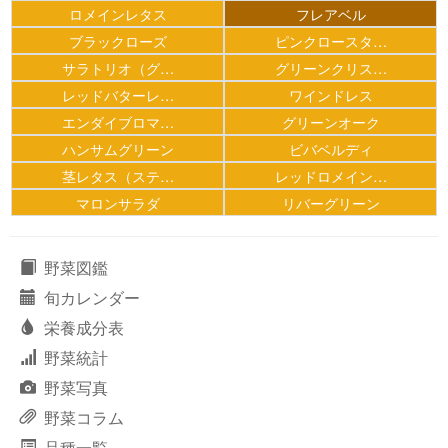
ロメインレタス
フレアベル
ブラックローズ
ピンクロースタ…
サラトリオ（グ…
グリーンクリス…
レッドバターレ…
ワインドレス
エンダイブロマ…
グリーンオーク
ハンサムグリーン
ビバベルディ
茎レタス（ステ…
レッドロメイン…
マロンサラダ
リバーグリーン
野菜図鑑
旬カレンダー
栄養成分表
野菜統計
野菜写真
野菜コラム
品種一覧