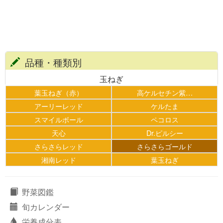
品種・種類別
玉ねぎ
葉玉ねぎ（赤）
高ケルセチン紫…
アーリーレッド
ケルたま
スマイルボール
ペコロス
天心
Dr.ピルシー
さらさらレッド
さらさらゴールド
湘南レッド
葉玉ねぎ
野菜図鑑
旬カレンダー
栄養成分表