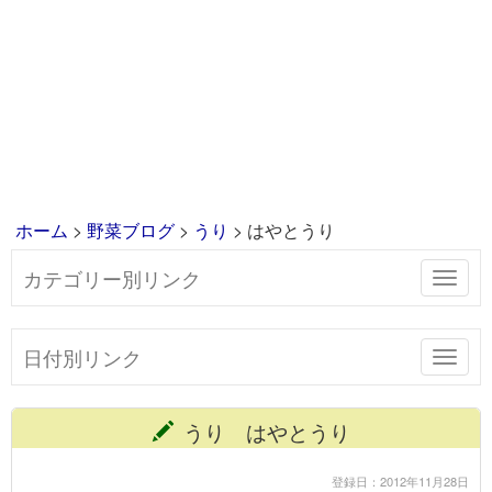
ホーム
>
野菜ブログ
>
うり
> はやとうり
カテゴリー別リンク
Toggl
navig
日付別リンク
Toggl
navig
うり はやとうり
登録日：2012年11月28日