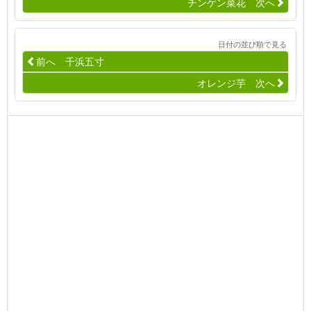
チンゲン菜花 次へ
日付の並び順で見る
前へ 千浜五寸
オレンジ芋 次へ