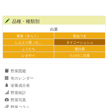
品種・種類別
白菜
黄楽（きらく）
新あづま
しんとり菜（ち…
タイニーシュシュ
ふくたち
紫白菜
レタサイ
たけのこ白菜
野菜図鑑
旬カレンダー
栄養成分表
野菜統計
野菜写真
野菜コラム