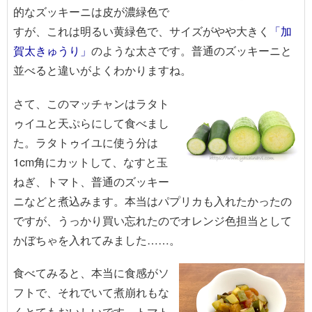
的なズッキーニは皮が濃緑色で
すが、これは明るい黄緑色で、サイズがやや大きく
「加
賀太きゅうり」
のような太さです。普通のズッキーニと
並べると違いがよくわかりますね。
さて、このマッチャンはラタト
ゥイユと天ぷらにして食べまし
た。ラタトゥイユに使う分は
1cm角にカットして、なすと玉
ねぎ、トマト、普通のズッキー
ニなどと煮込みます。本当はパプリカも入れたかったの
ですが、うっかり買い忘れたのでオレンジ色担当として
かぼちゃを入れてみました……。
食べてみると、本当に食感がソ
フトで、それでいて煮崩れもな
くとてもおいしいです。トマト