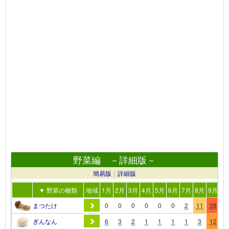
野菜編 －詳細版－
簡易版
｜
詳細版
▼ 野菜の種類
地域
1月
2月
3月
4月
5月
6月
7月
8月
9月
10
まつたけ
0
0
0
0
0
0
2
11
28
4
ぎんなん
6
3
2
1
1
1
1
3
12
2