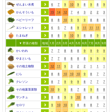
ぜんまい水煮
6
7
9
10
9
8
9
8
9
8
かんそういも
15
14
12
7
4
3
2
2
3
8
ベビーリーフ
8
8
10
9
9
9
8
8
8
8
エシャレット
6
5
7
8
9
11
11
11
8
8
たまねぎ
8
8
9
10
9
8
8
9
8
8
▼ 野菜の種類
地域
1月
2月
3月
4月
5月
6月
7月
8月
9月
10
かいわれ
7
7
8
8
8
9
9
9
9
8
やまといも
7
7
8
8
8
8
9
9
9
8
その他土物類
12
11
9
3
2
2
1
1
1
8
にら
8
8
10
10
10
9
8
7
7
8
クレソン
8
7
9
9
9
8
7
7
7
8
その他葉茎菜類
10
9
9
8
7
8
9
8
8
8
サンチュ
8
8
9
9
10
8
8
8
8
8
セロリ
9
10
10
9
8
8
8
7
7
8