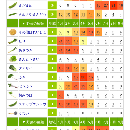
えだまめ
0
0
0
1
4
15
27
31
16
4
きぬさやえんどう
10
10
12
11
14
10
5
4
4
4
▼ 野菜の種類
地域
1月
2月
3月
4月
5月
6月
7月
8月
9月
10
その他ばれいしょ
9
9
10
14
18
12
5
5
4
4
せり
21
15
13
9
3
1
1
1
2
4
あさつき
21
24
18
5
3
3
3
3
3
3
さんとうさい
4
5
7
6
6
4
2
1
1
3
タアサイ
15
16
12
10
6
2
2
2
2
3
ふき
8
5
16
36
16
2
0
0
0
3
ぼうふう
9
13
21
19
12
5
4
3
3
3
切みつば
20
6
4
2
3
3
2
2
2
2
スナップエンドウ
15
18
18
16
10
7
2
1
1
1
くわい
3
1
0
0
0
0
0
0
0
1
▼ 野菜の種類
地域
1月
2月
3月
4月
5月
6月
7月
8月
9月
10