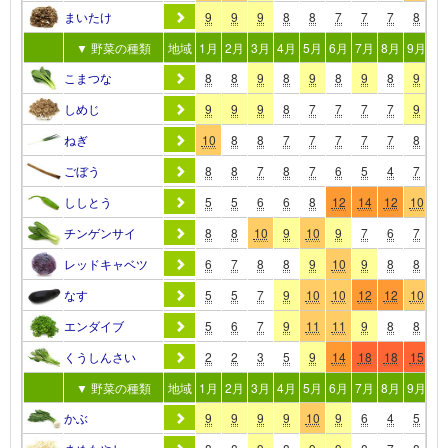
まいたけ
9
9
9
8
8
7
7
7
8
1
▼ 野菜の種類
地域
1月
2月
3月
4月
5月
6月
7月
8月
9月
10
こまつな
8
8
9
8
9
8
9
8
9
1
しめじ
9
9
9
8
7
7
7
7
9
1
ねぎ
10
8
8
7
7
7
7
7
8
1
ごぼう
8
8
7
8
7
6
5
4
7
1
ししとう
5
5
6
6
8
12
14
12
10
9
チンゲンサイ
8
8
10
9
10
9
7
6
7
9
レッドキャベツ
6
7
8
8
9
10
9
8
8
9
なす
5
5
7
9
10
10
12
12
10
9
エンダイブ
5
6
7
9
11
11
9
8
8
9
くうしんさい
2
2
3
5
9
14
18
18
15
9
▼ 野菜の種類
地域
1月
2月
3月
4月
5月
6月
7月
8月
9月
10
かぶ
9
9
9
9
10
9
6
4
5
9