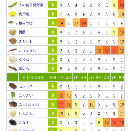
その他豆科野菜
3
5
4
3
3
2
3
9
22
2
食用菊
7
4
5
4
5
5
5
6
10
1
根みつば
14
7
11
20
2
1
2
2
4
1
男爵
8
7
7
4
2
4
5
9
13
1
さといも
8
7
7
5
3
2
2
5
10
1
とうがらし
3
2
3
3
5
12
18
15
12
1
ゆりね
2
2
1
0
0
0
0
0
4
1
京いも
8
3
0
0
0
0
0
0
1
1
▼ 野菜の種類
地域
1月
2月
3月
4月
5月
6月
7月
8月
9月
10
セレベス
2
1
1
0
0
0
0
0
2
1
はくさい
12
10
6
5
6
5
5
5
7
1
ほししいたけ
17
12
9
7
10
5
3
6
10
1
れんこん
10
9
9
5
4
2
4
8
11
1
こなす
3
3
3
4
5
9
13
16
16
1