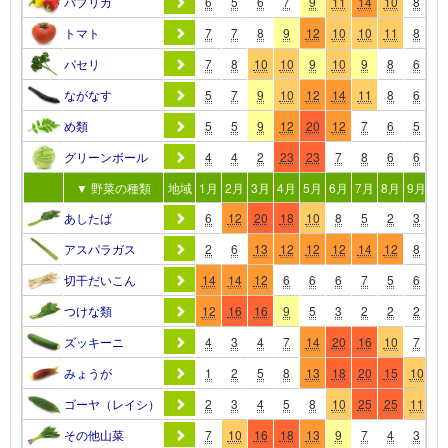
パプリカ
6
5
6
7
9
11
14
10
8
6
トマト
7
7
8
9
12
10
10
11
8
6
パセリ
7
8
10
10
9
10
9
8
6
6
ながなす
5
7
9
10
12
14
11
8
6
6
め類
5
5
9
12
20
12
7
6
5
6
グリーンボール
4
4
2
23
23
7
8
6
6
6
▼ 野菜の種類
地域
1月
2月
3月
4月
5月
6月
7月
8月
9月
10
あしたば
6
12
20
18
10
8
5
2
3
5
アスパラガス
2
6
13
12
12
12
14
12
8
5
切干だいこん
14
14
12
6
6
6
7
5
6
5
つけな類
12
16
16
9
5
3
2
2
2
5
ズッキーニ
4
3
4
7
14
20
16
10
7
5
みょうが
1
2
5
8
13
18
20
15
10
5
ゴーヤ（レイシ）
2
3
4
5
8
10
25
25
11
4
その他山菜
7
10
16
18
13
9
7
4
3
4