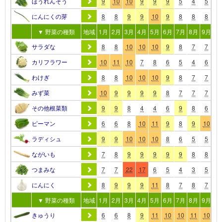
ほうれんそう
9
10
10
9
9
9
5
4
5
8
にんにくの芽
8
8
9
9
10
9
8
8
8
8
▼ 野菜の種類
地域
1月
2月
3月
4月
5月
6月
7月
8月
9月
10
サラダな
8
8
10
10
10
9
8
7
7
8
カリフラワー
10
11
10
7
8
6
5
4
6
8
わけぎ
8
8
10
10
10
9
8
7
7
8
みず菜
10
9
9
9
9
8
7
7
7
8
その他根菜類
9
9
8
4
4
6
9
8
6
8
ピーマン
6
6
8
10
11
9
8
9
10
8
ラディシュ
9
9
10
10
10
8
6
5
5
8
ながいも
7
8
9
9
9
9
9
8
8
7
つまみな
7
7
22
17
6
5
4
3
5
7
にんにく
8
9
9
9
11
8
7
8
7
7
▼ 野菜の種類
地域
1月
2月
3月
4月
5月
6月
7月
8月
9月
10
きゅうり
6
6
8
9
11
10
10
11
10
7