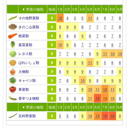
▼ 野菜の種類
地域
1月
2月
3月
4月
5月
6月
7月
8月
9月
10
その他野菜類
12
4
3
5
11
4
8
7
8
1
きのこ山菜類
9
9
9
8
7
7
7
7
8
1
根菜類
9
8
8
9
8
7
6
7
8
1
葉茎菜類
10
9
8
7
7
7
6
6
7
1
レタス類
7
7
8
7
8
9
11
10
10
9
ばれいしょ類
9
9
9
9
11
9
5
6
8
9
土物類
8
9
9
9
8
7
7
8
9
9
キャベツ類
7
8
9
10
9
8
9
9
9
9
果菜類
6
6
7
9
10
11
12
11
9
7
香辛つま物類
5
5
6
8
11
15
14
10
8
7
▼ 野菜の種類
地域
1月
2月
3月
4月
5月
6月
7月
8月
9月
10
豆科野菜類
5
5
8
9
10
13
15
15
9
4