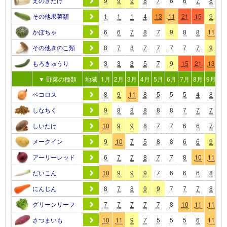
えのきだけ
9
9
9
8
7
6
6
7
8
1
その他果菜類
1
1
1
4
13
11
21
15
9
1
かぼちゃ
6
6
7
8
7
9
8
8
11
1
その他きのこ類
8
7
8
7
7
7
7
7
9
1
もろきゅうり
3
3
3
5
7
9
15
21
13
1
▼ 野菜の種類
地域
1月
2月
3月
4月
5月
6月
7月
8月
9月
10
ペコロス
8
9
11
8
5
5
5
4
8
1
しなちく
9
8
8
8
8
8
7
7
7
1
しいたけ
10
9
9
8
7
7
6
6
7
1
メークイン
9
10
7
5
8
8
6
6
9
1
アーリーレッド
6
7
7
8
7
7
8
10
11
1
だいこん
10
9
9
9
7
6
6
6
8
1
にんじん
8
7
8
9
9
7
7
7
8
1
グリーンリーフ
7
7
7
7
7
8
10
11
11
1
さつまいも
10
11
9
7
5
5
5
6
11
1