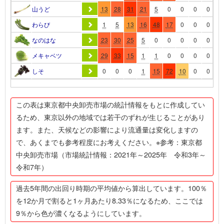
山うど
13
28
31
21
5
0
0
0
0
0
わらび
1
5
13
16
48
17
0
0
0
0
なのはな
23
30
25
5
0
0
0
0
0
0
メキャベツ
29
33
15
1
1
0
0
0
0
0
しそ
0
0
0
1
15
72
10
0
0
0
この表は東京都中央卸売市場の統計情報をもとに作成してい
るため、東京以外の地域では若干のずれが生じることがあり
ます。また、天候などの影響により流通量は変化しますの
で、あくまでも参考程度にお考えください。※参考：東京都
中央卸売市場（市場統計情報：2021年～2025年 令和3年～
令和7年）
過去5年間の出回り時期の平均値から算出しています。100％
を12か月で割ると1ヶ月あたり8.33％になるため、ここでは
9％から色が濃くなるようにしています。