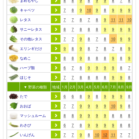
まめもやし
8
8
9
8
9
9
8
7
8
9
キャベツ
7
8
9
10
9
8
9
9
9
9
レタス
7
7
8
7
8
9
11
11
10
9
サニーレタス
8
7
8
8
8
9
9
9
9
9
その他レタス
7
7
9
8
7
8
10
9
9
9
エリンギだけ
9
8
9
8
7
8
7
8
9
9
なめこ
8
8
9
8
8
8
9
8
9
9
ハーブ類
6
7
8
9
9
9
9
8
7
9
ほじそ
7
7
8
8
8
8
9
9
8
9
▼ 野菜の種類
地域
1月
2月
3月
4月
5月
6月
7月
8月
9月
10
たで
6
6
8
9
8
9
9
9
8
9
おおば
7
7
9
9
9
9
10
9
8
8
マッシュルーム
8
8
9
9
9
9
8
8
8
8
わさび
6
7
8
9
9
9
9
8
8
8
いんげん
7
7
9
8
10
12
11
7
7
8