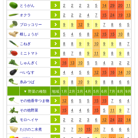
とうがん
2
2
2
3
5
14
29
20
11
7
オクラ
2
2
2
4
7
15
24
19
13
7
ブロッコリー
9
9
12
9
9
7
8
6
5
7
根しょうが
5
4
6
8
12
15
15
10
8
7
こねぎ
8
8
9
9
10
9
9
8
7
7
ミニトマト
8
7
8
9
11
9
8
9
8
7
しゅんぎく
16
13
10
5
5
4
3
2
2
7
べいなす
4
4
5
6
12
15
16
14
10
7
糸みつば
9
8
10
9
9
8
8
6
6
7
▼ 野菜の種類
地域
1月
2月
3月
4月
5月
6月
7月
8月
9月
10
その他香辛つま物
12
6
5
5
15
15
7
6
4
6
その他野菜
15
4
4
6
15
5
11
9
7
6
モロヘイヤ
2
2
2
3
6
12
24
22
14
6
たけのこ水煮
7
7
10
15
10
7
6
6
6
6