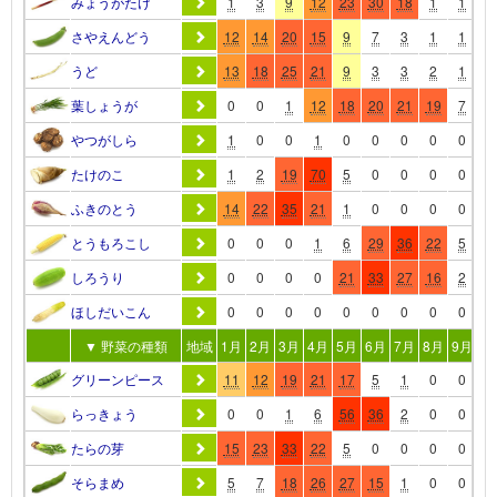
みょうがたけ
1
3
9
12
23
30
18
1
1
1
さやえんどう
12
14
20
15
9
7
3
1
1
1
うど
13
18
25
21
9
3
3
2
1
1
葉しょうが
0
0
1
12
18
20
21
19
7
1
やつがしら
1
0
0
1
0
0
0
0
0
0
たけのこ
1
2
19
70
5
0
0
0
0
0
ふきのとう
14
22
35
21
1
0
0
0
0
0
とうもろこし
0
0
0
1
6
29
36
22
5
0
しろうり
0
0
0
0
21
33
27
16
2
0
ほしだいこん
0
0
0
0
0
0
0
0
0
0
▼ 野菜の種類
地域
1月
2月
3月
4月
5月
6月
7月
8月
9月
10
グリーンピース
11
12
19
21
17
5
1
0
0
0
らっきょう
0
0
1
6
56
36
2
0
0
0
たらの芽
15
23
33
22
5
0
0
0
0
0
そらまめ
5
7
18
26
27
15
1
0
0
0