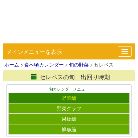
メインメニューを表示
Toggl
navig
ホーム
>
食べ頃カレンダー
>
旬の野菜
> セレベス
セレベスの旬 出回り時期
旬カレンダーメニュー
野菜編
野菜グラフ
果物編
鮮魚編