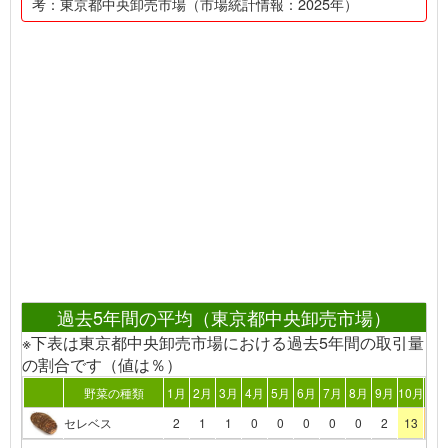
考：東京都中央卸売市場（市場統計情報：2025年）
過去5年間の平均（東京都中央卸売市場）
※下表は東京都中央卸売市場における過去5年間の取引量
の割合です（値は％）
野菜の種類
1月
2月
3月
4月
5月
6月
7月
8月
9月
10月
11
セレベス
2
1
1
0
0
0
0
0
2
13
20