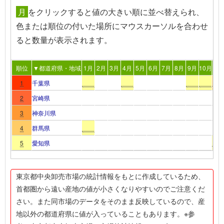
月
を
クリック
すると値の大きい順に並べ替えられ、
色または順位の付いた場所
にマウスカーソルを合わせ
る
と数量が表示されます。
順位
▼都道府県・地域
1月
2月
3月
4月
5月
6月
7月
8月
9月
10月
11
1
千葉県
2
宮崎県
3
神奈川県
4
群馬県
5
愛知県
東京都中央卸売市場の統計情報をもとに作成しているため、
首都圏から遠い産地の値が小さくなりやすいのでご注意くだ
さい。また同市場のデータをそのまま反映しているので、産
地以外の都道府県に値が入っていることもあります。※参