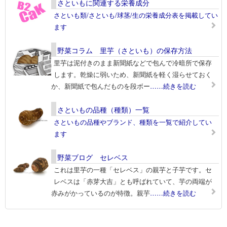
さといもに関連する栄養成分
さといも類/さといも/球茎/生の栄養成分表を掲載してい
ます
野菜コラム 里芋（さといも）の保存方法
里芋は泥付きのまま新聞紙などで包んで冷暗所で保存
します。乾燥に弱いため、新聞紙を軽く湿らせておく
か、新聞紙で包んだものを段ボー
……続きを読む
さといもの品種（種類）一覧
さといもの品種やブランド、種類を一覧で紹介してい
ます
野菜ブログ セレベス
これは里芋の一種「セレベス」の親芋と子芋です。セ
レベスは「赤芽大吉」とも呼ばれていて、芋の両端が
赤みがかっているのが特徴。親芋
……続きを読む