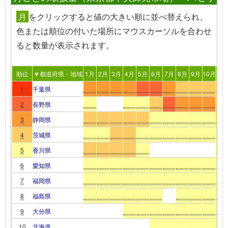
月
を
クリック
すると値の大きい順に並べ替えられ、
色または順位の付いた場所
にマウスカーソルを合わせ
る
と数量が表示されます。
順位
▼都道府県・地域
1月
2月
3月
4月
5月
6月
7月
8月
9月
10月
11
1
千葉県
2
長野県
3
静岡県
4
茨城県
5
香川県
6
愛知県
7
福岡県
8
福島県
9
大分県
10
北海道