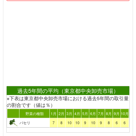
過去5年間の平均（東京都中央卸売市場）
※下表は東京都中央卸売市場における過去5年間の取引量
の割合です（値は％）
野菜の種類
1月
2月
3月
4月
5月
6月
7月
8月
9月
10月
11
パセリ
7
8
10
10
9
10
9
8
6
6
7