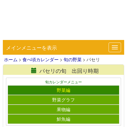
メインメニューを表示
Toggl
navig
ホーム
>
食べ頃カレンダー
>
旬の野菜
> パセリ
パセリの旬 出回り時期
旬カレンダーメニュー
野菜編
野菜グラフ
果物編
鮮魚編