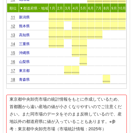
順位
▼都道府県・地域
1月
2月
3月
4月
5月
6月
7月
8月
9月
10月
11
11
新潟県
12
熊本県
13
高知県
14
三重県
15
沖縄県
16
山梨県
17
東京都
18
青森県
東京都中央卸売市場の統計情報をもとに作成しているため、
首都圏から遠い産地の値が小さくなりやすいのでご注意くだ
さい。また同市場のデータをそのまま反映しているので、産
地以外の都道府県に値が入っていることもあります。※参
考：東京都中央卸売市場（市場統計情報：2025年）