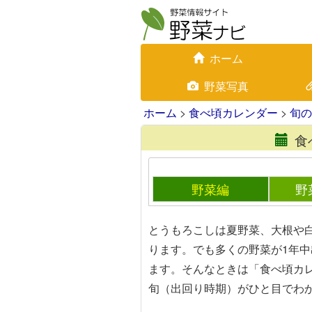
ホーム
野菜写真
ホーム
>
食べ頃カレンダー
>
旬の
食
野菜編
野
とうもろこしは夏野菜、大根や
ります。でも多くの野菜が1年
ます。そんなときは「食べ頃カ
旬（出回り時期）がひと目でわ