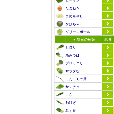
たまねぎ
まめもやし
かぼちゃ
グリーンボール
▼ 野菜の種類
地域
セロリ
糸みつば
ブロッコリー
サラダな
にんにくの芽
サンチュ
にら
わけぎ
みず菜