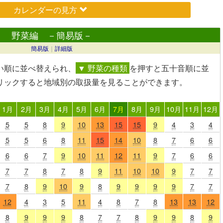
カレンダーの見方
野菜編 －簡易版－
簡易版
｜
詳細版
い順に並べ替えられ、
▼ 野菜の種類
を押すと五十音順に並
リック
すると地域別の取扱量を見ることができます。
1月
2月
3月
4月
5月
6月
7月
8月
9月
10月
11月
12月
5
5
8
9
10
13
15
15
9
4
3
4
5
5
6
8
11
15
14
10
8
7
6
6
6
6
7
9
10
11
12
11
9
7
6
6
7
7
8
7
8
9
11
10
10
9
7
7
7
8
9
10
9
8
9
9
9
9
7
7
12
4
3
5
11
4
8
7
8
13
13
12
8
9
9
9
8
7
7
8
9
9
8
9