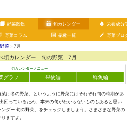
野菜図鑑
旬カレンダー
栄養成分
野菜コラム
品種一覧
野菜ブロ
野菜
> 7月
べ頃カレンダー 旬の野菜 7月
旬カレンダーメニュー
菜グラフ
果物編
鮮魚編
白菜は冬の野菜、というように野菜にはそれぞれ旬の時期があ
中出回っているため、本来の旬がわからないものもあると思い
レンダー 旬の野菜」をチェックしましょう。さまざまな野菜の
かりますよ。