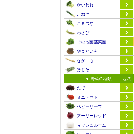
かいわれ
こねぎ
こまつな
わさび
その他葉茎菜類
やまといも
ながいも
ほじそ
▼ 野菜の種類
地域
たで
ミニトマト
ベビーリーフ
アーリーレッド
マッシュルーム
ピーマン