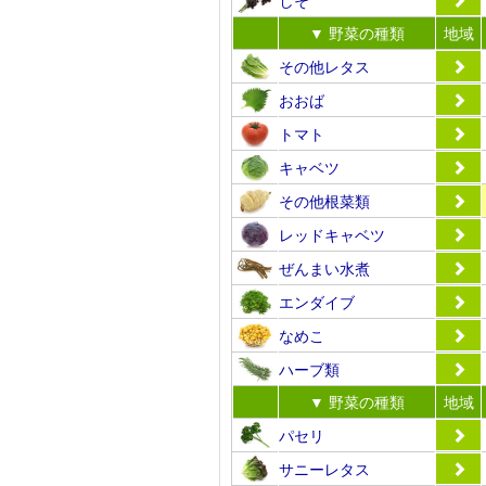
▼ 野菜の種類
地域
その他レタス
おおば
トマト
キャベツ
その他根菜類
レッドキャベツ
ぜんまい水煮
エンダイブ
なめこ
ハーブ類
▼ 野菜の種類
地域
パセリ
サニーレタス