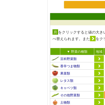
月
を
クリック
すると値の大き
べ替えられます。また
を
ク
▼ 野菜の種類
地域
豆科野菜類
香辛つま物類
果菜類
レタス類
キャベツ類
その他野菜類
土物類