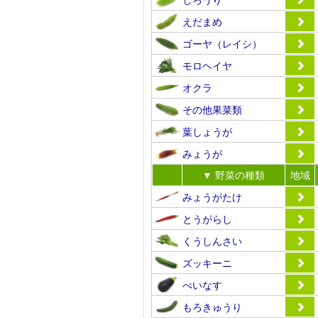
えだまめ
ゴーヤ（レイシ）
モロヘイヤ
オクラ
その他果菜類
葉しょうが
みょうが
▼ 野菜の種類
地域
みょうがたけ
とうがらし
くうしんさい
ズッキーニ
べいなす
もろきゅうり