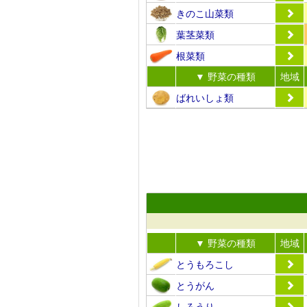
きのこ山菜類
葉茎菜類
根菜類
▼ 野菜の種類
地域
ばれいしょ類
▼ 野菜の種類
地域
とうもろこし
とうがん
しろうり