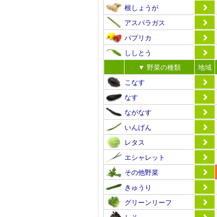
根しょうが
アスパラガス
パプリカ
ししとう
▼ 野菜の種類
地域
こなす
なす
ながなす
いんげん
レタス
エシャレット
その他野菜
きゅうり
グリーンリーフ
しそ