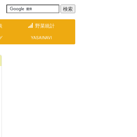
表
野菜統計
グ
YASAINAVI