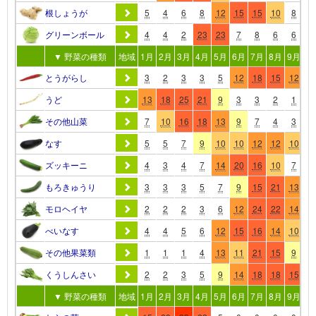
根しょうが
5
4
6
8
12
15
15
10
8
7
グリーンボール
4
4
2
23
23
7
8
6
6
6
▼ 野菜の種類
地域
1月
2月
3月
4月
5月
6月
7月
8月
9月
10
とうがらし
3
2
3
3
5
12
18
15
12
1
うど
13
18
25
21
9
3
3
2
1
1
その他山菜
7
10
16
18
13
9
7
4
3
4
なす
5
5
7
9
10
10
12
12
10
9
ズッキーニ
4
3
4
7
14
20
16
10
7
5
もろきゅうり
3
3
3
5
7
9
15
21
13
1
モロヘイヤ
2
2
2
3
6
12
24
22
14
6
べいなす
4
4
5
6
12
15
16
14
10
7
その他果菜類
1
1
1
4
13
11
21
15
9
1
くうしんさい
2
2
3
5
9
14
18
18
15
9
▼ 野菜の種類
地域
1月
2月
3月
4月
5月
6月
7月
8月
9月
10