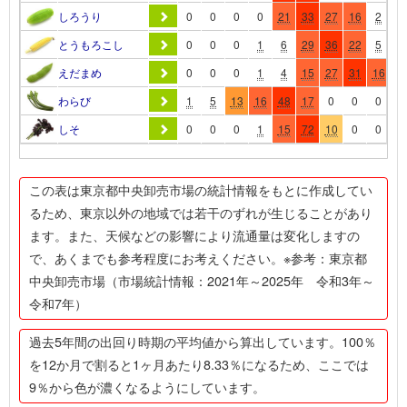
しろうり
0
0
0
0
21
33
27
16
2
0
とうもろこし
0
0
0
1
6
29
36
22
5
0
えだまめ
0
0
0
1
4
15
27
31
16
4
わらび
1
5
13
16
48
17
0
0
0
0
しそ
0
0
0
1
15
72
10
0
0
0
この表は東京都中央卸売市場の統計情報をもとに作成してい
るため、東京以外の地域では若干のずれが生じることがあり
ます。また、天候などの影響により流通量は変化しますの
で、あくまでも参考程度にお考えください。※参考：東京都
中央卸売市場（市場統計情報：2021年～2025年 令和3年～
令和7年）
過去5年間の出回り時期の平均値から算出しています。100％
を12か月で割ると1ヶ月あたり8.33％になるため、ここでは
9％から色が濃くなるようにしています。