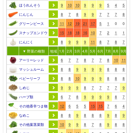
ほうれんそう
9
10
10
9
9
9
5
4
5
8
にんじん
8
7
8
9
9
7
7
7
8
1
グリーンピース
11
12
19
21
17
5
1
0
0
0
スナップエンドウ
15
18
18
16
10
7
2
1
1
1
にんにく
8
9
9
9
11
8
7
8
7
7
▼ 野菜の種類
地域
1月
2月
3月
4月
5月
6月
7月
8月
9月
10
アーリーレッド
6
7
7
8
7
7
8
10
11
1
マッシュルーム
8
8
9
9
9
9
8
8
8
8
ベビーリーフ
8
8
10
9
9
9
8
8
8
8
しめじ
9
9
9
8
7
7
7
7
9
1
ハーブ類
6
7
8
9
9
9
9
8
7
9
その他香辛つま物
12
6
5
5
15
15
7
6
4
6
なめこ
8
8
9
8
8
8
9
8
9
9
その他葉茎菜類
10
9
9
8
7
8
9
8
8
8