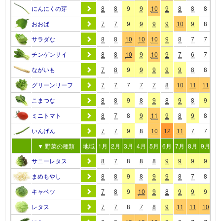
にんにくの芽
8
8
9
9
10
9
8
8
8
8
おおば
7
7
9
9
9
9
10
9
8
8
サラダな
8
8
10
10
10
9
8
7
7
8
チンゲンサイ
8
8
10
9
10
9
7
6
7
9
ながいも
7
8
9
9
9
9
9
8
8
7
グリーンリーフ
7
7
7
7
7
8
10
11
11
1
こまつな
8
8
9
8
9
8
9
8
9
1
ミニトマト
8
7
8
9
11
9
8
9
8
7
いんげん
7
7
9
8
10
12
11
7
7
8
▼ 野菜の種類
地域
1月
2月
3月
4月
5月
6月
7月
8月
9月
10
サニーレタス
8
7
8
8
8
9
9
9
9
9
まめもやし
8
8
9
8
9
9
8
7
8
9
キャベツ
7
8
9
10
9
8
9
9
9
9
レタス
7
7
8
7
8
9
11
11
10
9