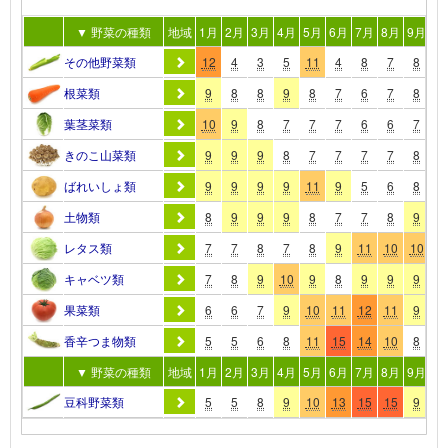
▼ 野菜の種類
地域
1月
2月
3月
4月
5月
6月
7月
8月
9月
10
その他野菜類
12
4
3
5
11
4
8
7
8
1
根菜類
9
8
8
9
8
7
6
7
8
1
葉茎菜類
10
9
8
7
7
7
6
6
7
1
きのこ山菜類
9
9
9
8
7
7
7
7
8
1
ばれいしょ類
9
9
9
9
11
9
5
6
8
9
土物類
8
9
9
9
8
7
7
8
9
9
レタス類
7
7
8
7
8
9
11
10
10
9
キャベツ類
7
8
9
10
9
8
9
9
9
9
果菜類
6
6
7
9
10
11
12
11
9
7
香辛つま物類
5
5
6
8
11
15
14
10
8
7
▼ 野菜の種類
地域
1月
2月
3月
4月
5月
6月
7月
8月
9月
10
豆科野菜類
5
5
8
9
10
13
15
15
9
4