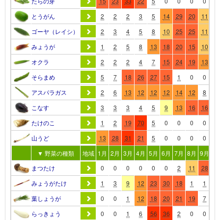
たらの芽
15
23
33
22
5
0
0
0
0
0
とうがん
2
2
2
3
5
14
29
20
11
7
ゴーヤ（レイシ）
2
3
4
5
8
10
25
25
11
4
みょうが
1
2
5
8
13
18
20
15
10
5
オクラ
2
2
2
4
7
15
24
19
13
7
そらまめ
5
7
18
26
27
15
1
0
0
0
アスパラガス
2
6
13
12
12
12
14
12
8
5
こなす
3
3
3
4
5
9
13
16
16
1
たけのこ
1
2
19
70
5
0
0
0
0
0
山うど
13
28
31
21
5
0
0
0
0
0
▼ 野菜の種類
地域
1月
2月
3月
4月
5月
6月
7月
8月
9月
10
まつたけ
0
0
0
0
0
0
2
11
28
4
みょうがたけ
1
3
9
12
23
30
18
1
1
1
葉しょうが
0
0
1
12
18
20
21
19
7
1
らっきょう
0
0
1
6
56
36
2
0
0
0