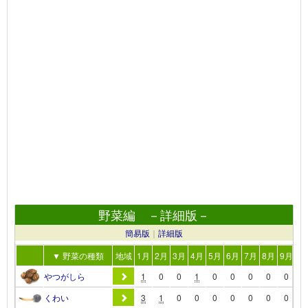
野菜編 －詳細版－
簡易版
｜
詳細版
▼ 野菜の種類
地域
1月
2月
3月
4月
5月
6月
7月
8月
9月
10
やつがしら
1
0
0
1
0
0
0
0
0
0
くわい
3
1
0
0
0
0
0
0
0
1