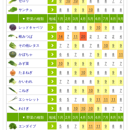
セロリ
9
10
10
9
8
8
8
7
7
8
サンチュ
8
8
9
9
10
8
8
8
8
8
▼ 野菜の種類
地域
1月
2月
3月
4月
5月
6月
7月
8月
9月
10
レッドキャベツ
6
7
8
8
9
10
9
8
8
9
根みつば
14
7
11
20
2
1
2
2
4
1
その他レタス
7
7
9
8
7
8
10
9
9
9
かぼちゃ
6
6
7
8
7
9
8
8
11
1
みず菜
10
9
9
9
9
8
7
7
7
8
たまねぎ
8
8
9
10
9
8
8
9
8
8
かいわれ
7
7
8
8
8
9
9
9
9
8
こねぎ
8
8
9
9
10
9
9
8
7
7
エシャレット
6
5
7
8
9
11
11
11
8
8
わけぎ
8
8
10
10
10
9
8
7
7
8
▼ 野菜の種類
地域
1月
2月
3月
4月
5月
6月
7月
8月
9月
10
エンダイブ
5
6
7
9
11
11
9
8
8
9