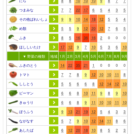
にら
8
8
10
10
10
9
8
7
7
8
つまみな
7
7
22
17
6
5
4
3
5
7
その他ばれいしょ
9
9
10
14
18
12
5
5
4
4
め類
5
5
9
12
20
12
7
6
5
6
ふき
8
5
16
36
16
2
0
0
0
3
ほししいたけ
17
12
9
7
10
5
3
6
10
1
▼ 野菜の種類
地域
1月
2月
3月
4月
5月
6月
7月
8月
9月
10
ふきのとう
14
22
35
21
1
0
0
0
0
0
トマト
7
7
8
9
12
10
10
11
8
6
ししとう
5
5
6
6
8
12
14
12
10
9
ピーマン
6
6
8
10
11
9
8
9
10
8
きゅうり
6
6
8
9
11
10
10
11
10
7
ぼうふう
9
13
21
19
12
5
4
3
3
3
ながなす
5
7
9
10
12
14
11
8
6
6
あしたば
6
12
20
18
10
8
5
2
3
5