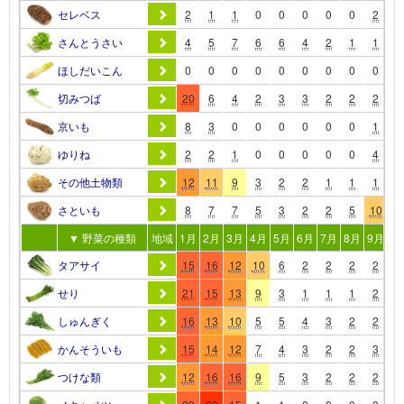
セレベス
2
1
1
0
0
0
0
0
2
1
さんとうさい
4
5
7
6
6
4
2
1
1
3
ほしだいこん
0
0
0
0
0
0
0
0
0
0
切みつば
20
6
4
2
3
3
2
2
2
2
京いも
8
3
0
0
0
0
0
0
1
1
ゆりね
2
2
1
0
0
0
0
0
4
1
その他土物類
12
11
9
3
2
2
1
1
1
8
さといも
8
7
7
5
3
2
2
5
10
1
▼ 野菜の種類
地域
1月
2月
3月
4月
5月
6月
7月
8月
9月
10
タアサイ
15
16
12
10
6
2
2
2
2
3
せり
21
15
13
9
3
1
1
1
2
4
しゅんぎく
16
13
10
5
5
4
3
2
2
7
かんそういも
15
14
12
7
4
3
2
2
3
8
つけな類
12
16
16
9
5
3
2
2
2
5