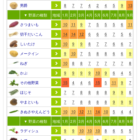
男爵
8
7
7
4
2
4
5
9
13
1
▼ 野菜の種類
地域
1月
2月
3月
4月
5月
6月
7月
8月
9月
10
さつまいも
10
11
9
7
5
5
5
6
11
1
切干だいこん
14
14
12
6
6
6
7
5
6
5
しいたけ
10
9
9
8
7
7
6
6
7
1
メークイン
9
10
7
5
8
8
6
6
9
1
ねぎ
10
8
8
7
7
7
7
7
8
1
かぶ
9
9
9
9
10
9
6
4
5
9
その他野菜
15
4
4
6
15
5
11
9
7
6
ほじそ
7
7
8
8
8
8
9
9
8
9
やまといも
7
7
8
8
8
8
9
9
9
8
きぬさやえんどう
10
10
12
11
14
10
5
4
4
4
▼ 野菜の種類
地域
1月
2月
3月
4月
5月
6月
7月
8月
9月
10
ラディシュ
9
9
10
10
10
8
6
5
5
8