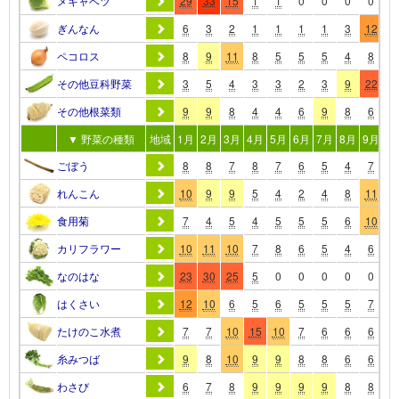
メキャベツ
29
33
15
1
1
0
0
0
0
0
ぎんなん
6
3
2
1
1
1
1
3
12
2
ペコロス
8
9
11
8
5
5
5
4
8
1
その他豆科野菜
3
5
4
3
3
2
3
9
22
2
その他根菜類
9
9
8
4
4
6
9
8
6
8
▼ 野菜の種類
地域
1月
2月
3月
4月
5月
6月
7月
8月
9月
10
ごぼう
8
8
7
8
7
6
5
4
7
1
れんこん
10
9
9
5
4
2
4
8
11
1
食用菊
7
4
5
4
5
5
5
6
10
1
カリフラワー
10
11
10
7
8
6
5
4
6
8
なのはな
23
30
25
5
0
0
0
0
0
0
はくさい
12
10
6
5
6
5
5
5
7
1
たけのこ水煮
7
7
10
15
10
7
6
6
6
6
糸みつば
9
8
10
9
9
8
8
6
6
7
わさび
6
7
8
9
9
9
9
8
8
8