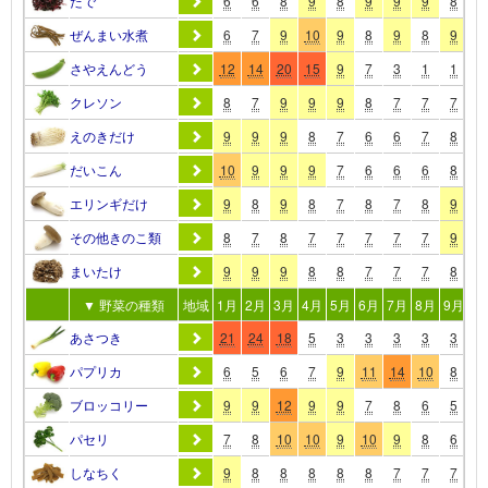
たで
6
6
8
9
8
9
9
9
8
9
ぜんまい水煮
6
7
9
10
9
8
9
8
9
8
さやえんどう
12
14
20
15
9
7
3
1
1
1
クレソン
8
7
9
9
9
8
7
7
7
8
えのきだけ
9
9
9
8
7
6
6
7
8
1
だいこん
10
9
9
9
7
6
6
6
8
1
エリンギだけ
9
8
9
8
7
8
7
8
9
9
その他きのこ類
8
7
8
7
7
7
7
7
9
1
まいたけ
9
9
9
8
8
7
7
7
8
1
▼ 野菜の種類
地域
1月
2月
3月
4月
5月
6月
7月
8月
9月
10
あさつき
21
24
18
5
3
3
3
3
3
3
パプリカ
6
5
6
7
9
11
14
10
8
6
ブロッコリー
9
9
12
9
9
7
8
6
5
7
パセリ
7
8
10
10
9
10
9
8
6
6
しなちく
9
8
8
8
8
8
7
7
7
1