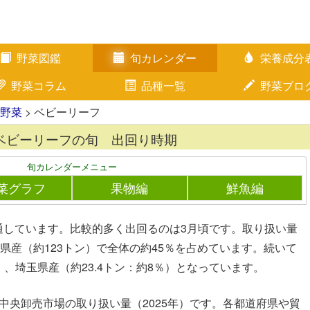
野菜図鑑
旬カレンダー
栄養成分
野菜コラム
品種一覧
野菜ブロ
野菜
> ベビーリーフ
ベビーリーフの旬 出回り時期
旬カレンダーメニュー
菜グラフ
果物編
鮮魚編
通しています。比較的多く出回るのは3月頃です。取り扱い量
城県産（約123トン）で全体の約45％を占めています。続いて
％）、埼玉県産（約23.4トン：約8％）となっています。
中央卸売市場の取り扱い量（2025年）です。各都道府県や貿