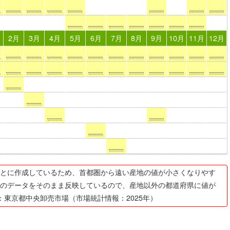
2月
3月
4月
5月
6月
7月
8月
9月
10月
11月
12月
とに作成しているため、首都圏から遠い産地の値が小さくなりやす
のデータをそのまま反映しているので、産地以外の都道府県に値が
：東京都中央卸売市場（市場統計情報：2025年）