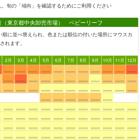
ん。旬の「傾向」を確認するためにご利用ください
量（東京都中央卸売市場） ベビーリーフ
い順に並べ替えられ、色または順位の付いた場所
にマウスカ
されます。
2月
3月
4月
5月
6月
7月
8月
9月
10月
11月
12月