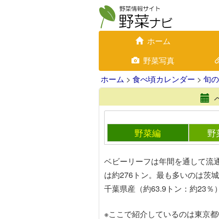
ホーム
野菜写真
ホーム
>
食べ頃カレンダー
>
旬の
野菜編
野
ベビーリーフは年間を通して流
は約276トン。最も多いのは茨
千葉県産（約63.9トン：約23
※ここで紹介しているのは東京都