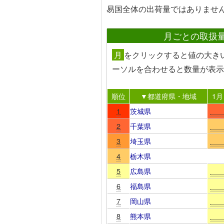
易国全体の出荷量ではありませ
月ごとの取扱
月
を
クリック
すると値の大き
ーソルを合わせる
と数量が表示
順位
▼都道府県・地域
1月
1
茨城県
2
千葉県
3
埼玉県
4
栃木県
5
広島県
6
福島県
7
岡山県
8
熊本県