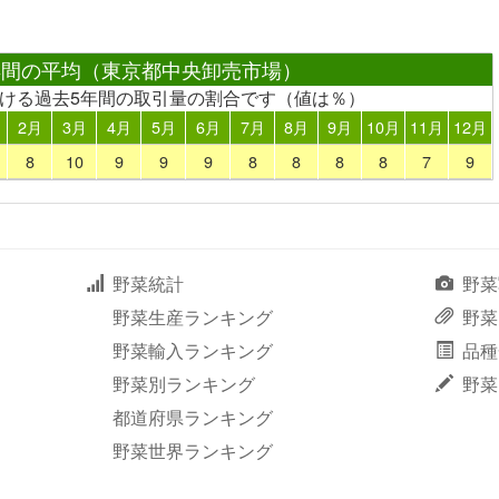
年間の平均（東京都中央卸売市場）
おける過去5年間の取引量の割合です（値は％）
2月
3月
4月
5月
6月
7月
8月
9月
10月
11月
12月
8
10
9
9
9
8
8
8
8
7
9
野菜統計
野菜
野菜生産ランキング
野菜
野菜輸入ランキング
品種
野菜別ランキング
野菜
都道府県ランキング
野菜世界ランキング