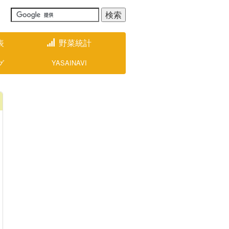
表
野菜統計
グ
YASAINAVI