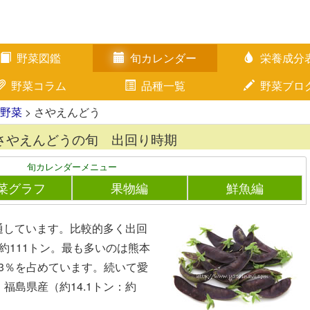
野菜図鑑
旬カレンダー
栄養成分
野菜コラム
品種一覧
野菜ブロ
野菜
> さやえんどう
さやえんどうの旬 出回り時期
旬カレンダーメニュー
菜グラフ
果物編
鮮魚編
通しています。比較的多く出回
約111トン。最も多いのは熊本
43％を占めています。続いて愛
、福島県産（約14.1トン：約