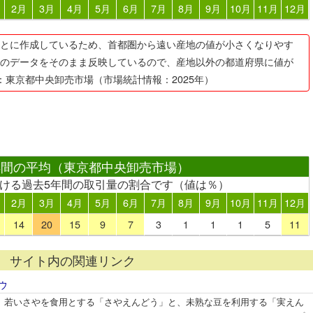
2月
3月
4月
5月
6月
7月
8月
9月
10月
11月
12月
とに作成しているため、首都圏から遠い産地の値が小さくなりやす
のデータをそのまま反映しているので、産地以外の都道府県に値が
：東京都中央卸売市場（市場統計情報：2025年）
年間の平均（東京都中央卸売市場）
おける過去5年間の取引量の割合です（値は％）
2月
3月
4月
5月
6月
7月
8月
9月
10月
11月
12月
14
20
15
9
7
3
1
1
1
5
11
サイト内の関連リンク
ウ
、若いさやを食用とする「さやえんどう」と、未熟な豆を利用する「実えん