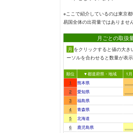
※ここで紹介しているのは東京都
易国全体の出荷量ではありませ
月ごとの取扱
月
を
クリック
すると値の大き
ーソルを合わせる
と数量が表示
順位
▼都道府県・地域
1月
1
熊本県
2
愛知県
3
福島県
4
青森県
5
北海道
6
鹿児島県