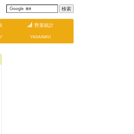
表
野菜統計
グ
YASAINAVI