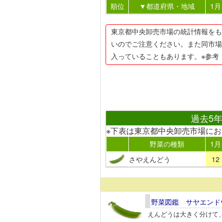
順位
▼都道府県・地域
1月
東京都中央卸売市場の統計情報をも
いのでご注意ください。また同市場
入っていることもあります。※参考
過去5
※下表は東京都中央卸売市場に
野菜の種類
1月
さやえんどう
12
野菜図鑑 サヤエンド
えんどうは大きく分けて