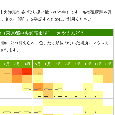
中央卸売市場の取り扱い量（2025年）です。各都道府県や貿
ん。旬の「傾向」を確認するためにご利用ください
量（東京都中央卸売市場） さやえんどう
い順に並べ替えられ、色または順位の付いた場所
にマウスカ
されます。
2月
3月
4月
5月
6月
7月
8月
9月
10月
11月
12月