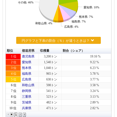
その他: 46%
愛知県: 10%
熊本県: 7%
福島県: 7%
和歌山県: 4%
広島県: 4%
円グラフと下表の割合（％）が違うときは？
順位
都道府県
収穫量
割合（シェア）
1 位
鹿児島県
3,200トン
19.16 %
2 位
愛知県
1,540トン
9.22 %
3 位
熊本県
1,040トン
6.23 %
4 位
福島県
965トン
5.78 %
5 位
広島県
630トン
3.77 %
6 位
和歌山県
598トン
3.58 %
7 位
静岡県
541トン
3.24 %
8 位
三重県
523トン
3.13 %
9 位
茨城県
482トン
2.89 %
10 位
兵庫県
471トン
2.82 %
1
2
3