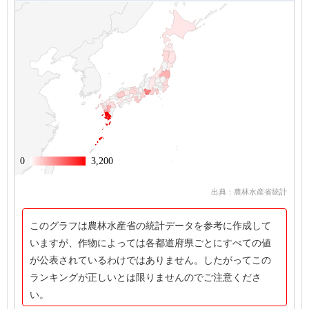
0
0
3,200
3,200
出典：農林水産省統計
このグラフは農林水産省の統計データを参考に作成して
いますが、作物によっては各都道府県ごとにすべての値
が公表されているわけではありません。したがってこの
ランキングが正しいとは限りませんのでご注意くださ
い。