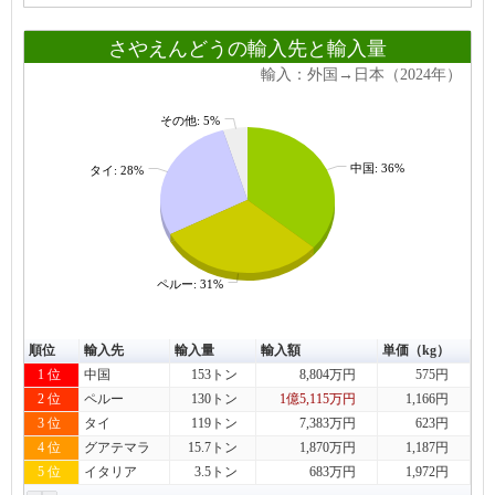
さやえんどうの輸入先と輸入量
輸入：外国→日本（2024年）
その他: 5%
中国: 36%
タイ: 28%
ペルー: 31%
順位
輸入先
輸入量
輸入額
単価（kg）
1 位
中国
153トン
8,804万円
575円
2 位
ペルー
130トン
1億5,115万円
1,166円
3 位
タイ
119トン
7,383万円
623円
4 位
グアテマラ
15.7トン
1,870万円
1,187円
5 位
イタリア
3.5トン
683万円
1,972円