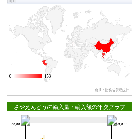
0
0
153
153
出典：財務省貿易統計
さやえんどうの輸入量・輸入額の年次グラフ
25,000
500,000