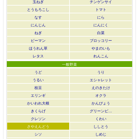
玉ねぎ
チンゲンサイ
とうもろこし
トマト
なす
にら
にんじん
にんにく
ねぎ
白菜
ピーマン
ブロッコリー
ほうれん草
やまのいも
レタス
れんこん
一般野菜
うど
うり
うるい
エシャレット
枝豆
えのきたけ
エリンギ
オクラ
かいわれ大根
かんぴょう
きくらげ
グリーンピ…
クレソン
くわい
さやえんどう
ししとう
シソ
しめじ