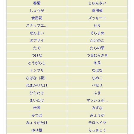
春菊
じゅんさい
しょうが
食用菊
食用花
ズッキーニ
スナップエ…
せり
ぜんまい
そらまめ
タアサイ
たけのこ
たで
たらの芽
つけな
つるむらさき
とうがらし
冬瓜
トンブリ
なばな
なばな（花）
なめこ
ねまがりたけ
パセリ
ひらたけ
ふき
まいたけ
マッシュル…
松茸
みずな
みつば
みょうが
みょうがたけ
モロヘイヤ
ゆり根
らっきょう