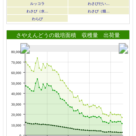
ルッコラ
わさびだい…
わさび（水…
わさび（畑…
わらび
さやえんどうの栽培面積 収穫量 出荷量
80,000
70,000
60,000
50,000
40,000
30,000
20,000
10,000
0