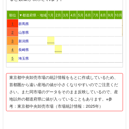
順位
▼都道府県・地域
1月
2月
3月
4月
5月
6月
7月
8月
9月
10月
11
1
群馬県
2
山形県
3
新潟県
4
長崎県
5
埼玉県
東京都中央卸売市場の統計情報をもとに作成しているため、
首都圏から遠い産地の値が小さくなりやすいのでご注意くだ
さい。また同市場のデータをそのまま反映しているので、産
地以外の都道府県に値が入っていることもあります。※参
考：東京都中央卸売市場（市場統計情報：2025年）