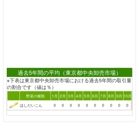
過去5年間の平均（東京都中央卸売市場）
※下表は東京都中央卸売市場における過去5年間の取引量
の割合です（値は％）
野菜の種類
1月
2月
3月
4月
5月
6月
7月
8月
9月
10月
11
ほしだいこん
0
0
0
0
0
0
0
0
0
0
45