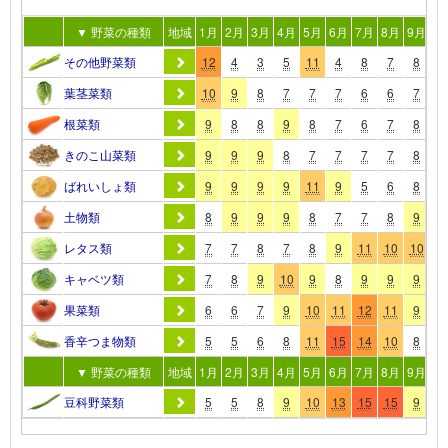
▼ 野菜の種類
地域
1月
2月
3月
4月
5月
6月
7月
8月
9月
10
その他野菜類
12
4
3
5
11
4
8
7
8
1
葉茎菜類
10
9
8
7
7
7
6
6
7
1
根菜類
9
8
8
9
8
7
6
7
8
1
きのこ山菜類
9
9
9
8
7
7
7
7
8
1
ばれいしょ類
9
9
9
9
11
9
5
6
8
9
土物類
8
9
9
9
8
7
7
8
9
9
レタス類
7
7
8
7
8
9
11
10
10
9
キャベツ類
7
8
9
10
9
8
9
9
9
9
果菜類
6
6
7
9
10
11
12
11
9
7
香辛つま物類
5
5
6
8
11
15
14
10
8
7
▼ 野菜の種類
地域
1月
2月
3月
4月
5月
6月
7月
8月
9月
10
豆科野菜類
5
5
8
9
10
13
15
15
9
4