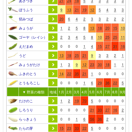
あさつき
21
24
18
5
3
3
3
3
3
3
ぼうふう
9
13
21
19
12
5
4
3
3
3
切みつば
20
6
4
2
3
3
2
2
2
2
みょうが
1
2
5
8
13
18
20
15
10
5
ゴーヤ（レイシ）
2
3
4
5
8
10
25
25
11
4
えだまめ
0
0
0
1
4
15
27
31
16
4
うど
13
18
25
21
9
3
3
2
1
1
みょうがたけ
1
3
9
12
23
30
18
1
1
1
ふきのとう
14
22
35
21
1
0
0
0
0
0
とうもろこし
0
0
0
1
6
29
36
22
5
0
▼ 野菜の種類
地域
1月
2月
3月
4月
5月
6月
7月
8月
9月
10
たけのこ
1
2
19
70
5
0
0
0
0
0
しろうり
0
0
0
0
21
33
27
16
2
0
らっきょう
0
0
1
6
56
36
2
0
0
0
たらの芽
15
23
33
22
5
0
0
0
0
0