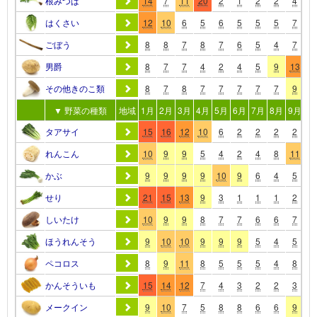
根みつば
14
7
11
20
2
1
2
2
4
1
はくさい
12
10
6
5
6
5
5
5
7
1
ごぼう
8
8
7
8
7
6
5
4
7
1
男爵
8
7
7
4
2
4
5
9
13
1
その他きのこ類
8
7
8
7
7
7
7
7
9
1
▼ 野菜の種類
地域
1月
2月
3月
4月
5月
6月
7月
8月
9月
10
タアサイ
15
16
12
10
6
2
2
2
2
3
れんこん
10
9
9
5
4
2
4
8
11
1
かぶ
9
9
9
9
10
9
6
4
5
9
せり
21
15
13
9
3
1
1
1
2
4
しいたけ
10
9
9
8
7
7
6
6
7
1
ほうれんそう
9
10
10
9
9
9
5
4
5
8
ペコロス
8
9
11
8
5
5
5
4
8
1
かんそういも
15
14
12
7
4
3
2
2
3
8
メークイン
9
10
7
5
8
8
6
6
9
1