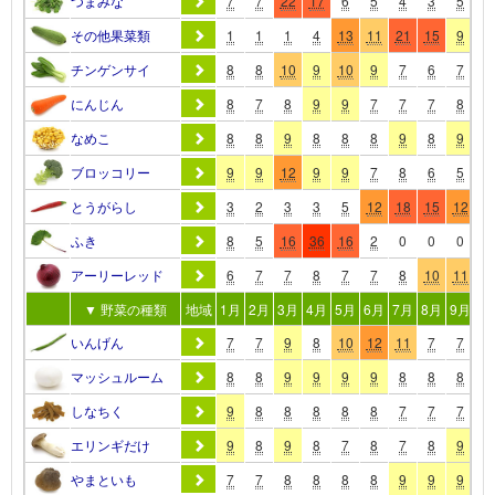
つまみな
7
7
22
17
6
5
4
3
5
7
その他果菜類
1
1
1
4
13
11
21
15
9
1
チンゲンサイ
8
8
10
9
10
9
7
6
7
9
にんじん
8
7
8
9
9
7
7
7
8
1
なめこ
8
8
9
8
8
8
9
8
9
9
ブロッコリー
9
9
12
9
9
7
8
6
5
7
とうがらし
3
2
3
3
5
12
18
15
12
1
ふき
8
5
16
36
16
2
0
0
0
3
アーリーレッド
6
7
7
8
7
7
8
10
11
1
▼ 野菜の種類
地域
1月
2月
3月
4月
5月
6月
7月
8月
9月
10
いんげん
7
7
9
8
10
12
11
7
7
8
マッシュルーム
8
8
9
9
9
9
8
8
8
8
しなちく
9
8
8
8
8
8
7
7
7
1
エリンギだけ
9
8
9
8
7
8
7
8
9
9
やまといも
7
7
8
8
8
8
9
9
9
8