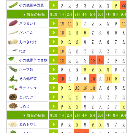
その他豆科野菜
3
5
4
3
3
2
3
9
22
2
▼ 野菜の種類
地域
1月
2月
3月
4月
5月
6月
7月
8月
9月
10
さつまいも
10
11
9
7
5
5
5
6
11
1
だいこん
10
9
9
9
7
6
6
6
8
1
えのきだけ
9
9
9
8
7
6
6
7
8
1
ねぎ
10
8
8
7
7
7
7
7
8
1
その他香辛つま物
12
6
5
5
15
15
7
6
4
6
ハーブ類
6
7
8
9
9
9
9
8
7
9
その他野菜
15
4
4
6
15
5
11
9
7
6
ラディシュ
9
9
10
10
10
8
6
5
5
8
まいたけ
9
9
9
8
8
7
7
7
8
1
しめじ
9
9
9
8
7
7
7
7
9
1
▼ 野菜の種類
地域
1月
2月
3月
4月
5月
6月
7月
8月
9月
10
まめもやし
8
8
9
8
9
9
8
7
8
9