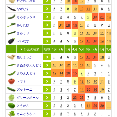
たけのこ水煮
7
7
10
15
10
7
6
6
6
6
ながなす
5
7
9
10
12
14
11
8
6
6
もろきゅうり
3
3
3
5
7
9
15
21
13
1
あしたば
6
12
20
18
10
8
5
2
3
5
きゅうり
6
6
8
9
11
10
10
11
10
7
べいなす
4
4
5
6
12
15
16
14
10
7
▼ 野菜の種類
地域
1月
2月
3月
4月
5月
6月
7月
8月
9月
10
根しょうが
5
4
6
8
12
15
15
10
8
7
きぬさやえんどう
10
10
12
11
14
10
5
4
4
4
さやえんどう
12
14
20
15
9
7
3
1
1
1
トマト
7
7
8
9
12
10
10
11
8
6
ズッキーニ
4
3
4
7
14
20
16
10
7
5
グリーンボール
4
4
2
23
23
7
8
6
6
6
とうがん
2
2
2
3
5
14
29
20
11
7
さんとうさい
4
5
7
6
6
4
2
1
1
3