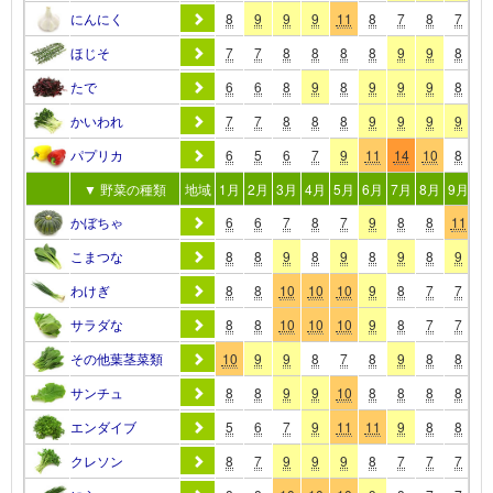
にんにく
8
9
9
9
11
8
7
8
7
7
ほじそ
7
7
8
8
8
8
9
9
8
9
たで
6
6
8
9
8
9
9
9
8
9
かいわれ
7
7
8
8
8
9
9
9
9
8
パプリカ
6
5
6
7
9
11
14
10
8
6
▼ 野菜の種類
地域
1月
2月
3月
4月
5月
6月
7月
8月
9月
10
かぼちゃ
6
6
7
8
7
9
8
8
11
1
こまつな
8
8
9
8
9
8
9
8
9
1
わけぎ
8
8
10
10
10
9
8
7
7
8
サラダな
8
8
10
10
10
9
8
7
7
8
その他葉茎菜類
10
9
9
8
7
8
9
8
8
8
サンチュ
8
8
9
9
10
8
8
8
8
8
エンダイブ
5
6
7
9
11
11
9
8
8
9
クレソン
8
7
9
9
9
8
7
7
7
8