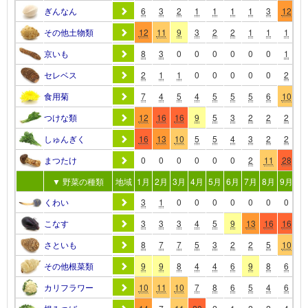
ぎんなん
6
3
2
1
1
1
1
3
12
2
その他土物類
12
11
9
3
2
2
1
1
1
8
京いも
8
3
0
0
0
0
0
0
1
1
セレベス
2
1
1
0
0
0
0
0
2
1
食用菊
7
4
5
4
5
5
5
6
10
1
つけな類
12
16
16
9
5
3
2
2
2
5
しゅんぎく
16
13
10
5
5
4
3
2
2
7
まつたけ
0
0
0
0
0
0
2
11
28
4
▼ 野菜の種類
地域
1月
2月
3月
4月
5月
6月
7月
8月
9月
10
くわい
3
1
0
0
0
0
0
0
0
1
こなす
3
3
3
4
5
9
13
16
16
1
さといも
8
7
7
5
3
2
2
5
10
1
その他根菜類
9
9
8
4
4
6
9
8
6
8
カリフラワー
10
11
10
7
8
6
5
4
6
8