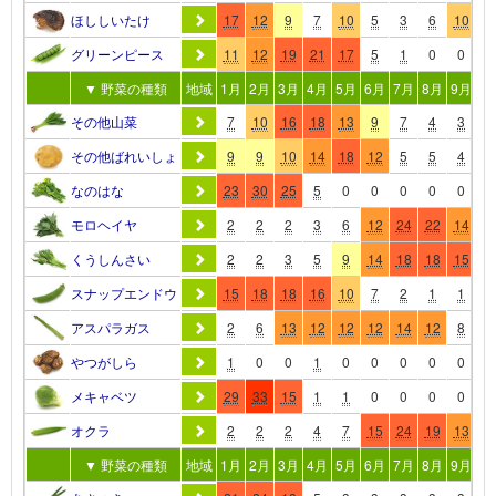
ほししいたけ
17
12
9
7
10
5
3
6
10
1
グリーンピース
11
12
19
21
17
5
1
0
0
0
▼ 野菜の種類
地域
1月
2月
3月
4月
5月
6月
7月
8月
9月
10
その他山菜
7
10
16
18
13
9
7
4
3
4
その他ばれいしょ
9
9
10
14
18
12
5
5
4
4
なのはな
23
30
25
5
0
0
0
0
0
0
モロヘイヤ
2
2
2
3
6
12
24
22
14
6
くうしんさい
2
2
3
5
9
14
18
18
15
9
スナップエンドウ
15
18
18
16
10
7
2
1
1
1
アスパラガス
2
6
13
12
12
12
14
12
8
5
やつがしら
1
0
0
1
0
0
0
0
0
0
メキャベツ
29
33
15
1
1
0
0
0
0
0
オクラ
2
2
2
4
7
15
24
19
13
7
▼ 野菜の種類
地域
1月
2月
3月
4月
5月
6月
7月
8月
9月
10