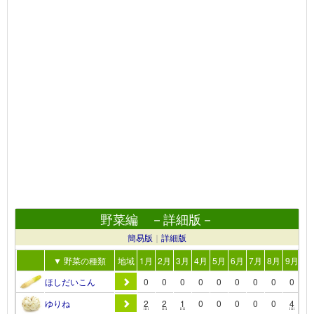
野菜編 －詳細版－
簡易版
｜
詳細版
▼ 野菜の種類
地域
1月
2月
3月
4月
5月
6月
7月
8月
9月
10
ほしだいこん
0
0
0
0
0
0
0
0
0
0
ゆりね
2
2
1
0
0
0
0
0
4
1