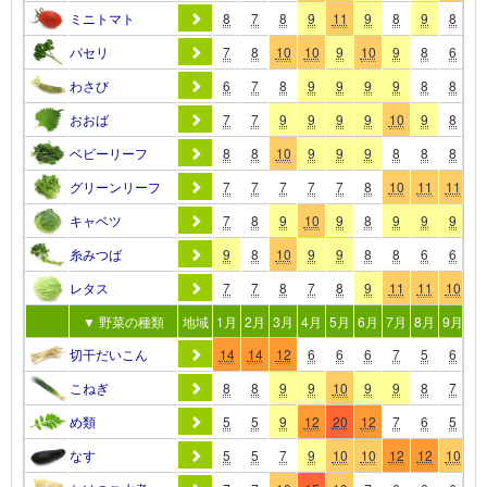
ミニトマト
8
7
8
9
11
9
8
9
8
7
パセリ
7
8
10
10
9
10
9
8
6
6
わさび
6
7
8
9
9
9
9
8
8
8
おおば
7
7
9
9
9
9
10
9
8
8
ベビーリーフ
8
8
10
9
9
9
8
8
8
8
グリーンリーフ
7
7
7
7
7
8
10
11
11
1
キャベツ
7
8
9
10
9
8
9
9
9
9
糸みつば
9
8
10
9
9
8
8
6
6
7
レタス
7
7
8
7
8
9
11
11
10
9
▼ 野菜の種類
地域
1月
2月
3月
4月
5月
6月
7月
8月
9月
10
切干だいこん
14
14
12
6
6
6
7
5
6
5
こねぎ
8
8
9
9
10
9
9
8
7
7
め類
5
5
9
12
20
12
7
6
5
6
なす
5
5
7
9
10
10
12
12
10
9