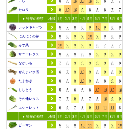
にら
8
8
10
10
10
9
8
7
7
8
セロリ
9
10
10
9
8
8
8
7
7
8
▼ 野菜の種類
地域
1月
2月
3月
4月
5月
6月
7月
8月
9月
10
レッドキャベツ
6
7
8
8
9
10
9
8
8
9
にんにくの芽
8
8
9
9
10
9
8
8
8
8
みず菜
10
9
9
9
9
8
7
7
7
8
サニーレタス
8
7
8
8
8
9
9
9
9
9
ながいも
7
8
9
9
9
9
9
8
8
7
ぜんまい水煮
6
7
9
10
9
8
9
8
9
8
たまねぎ
8
8
9
10
9
8
8
9
8
8
ししとう
5
5
6
6
8
12
14
12
10
9
その他レタス
7
7
9
8
7
8
10
9
9
9
エシャレット
6
5
7
8
9
11
11
11
8
8
▼ 野菜の種類
地域
1月
2月
3月
4月
5月
6月
7月
8月
9月
10
ピーマン
6
6
8
10
11
9
8
9
10
8