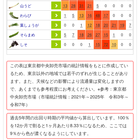
山うど
13
28
31
21
5
0
0
0
0
0
わらび
1
5
13
16
48
17
0
0
0
0
葉しょうが
0
0
1
12
18
20
21
19
7
1
そらまめ
5
7
18
26
27
15
1
0
0
0
しそ
0
0
0
1
15
72
10
0
0
0
この表は東京都中央卸売市場の統計情報をもとに作成してい
るため、東京以外の地域では若干のずれが生じることがあり
ます。また、天候などの影響により流通量は変化しますの
で、あくまでも参考程度にお考えください。※参考：東京都
中央卸売市場（市場統計情報：2021年～2025年 令和3年～
令和7年）
過去5年間の出回り時期の平均値から算出しています。100％
を12か月で割ると1ヶ月あたり8.33％になるため、ここでは
9％から色が濃くなるようにしています。