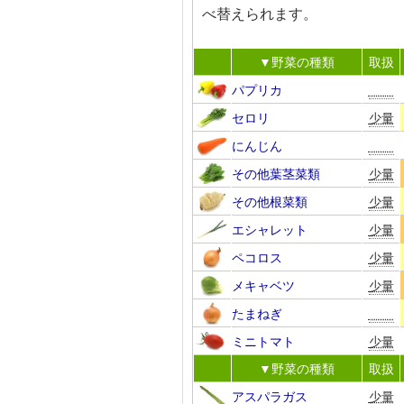
べ替えられます。
▼野菜の種類
取扱
パプリカ
セロリ
少量
にんじん
その他葉茎菜類
少量
その他根菜類
少量
エシャレット
少量
ペコロス
少量
メキャベツ
少量
たまねぎ
ミニトマト
少量
▼野菜の種類
取扱
アスパラガス
少量