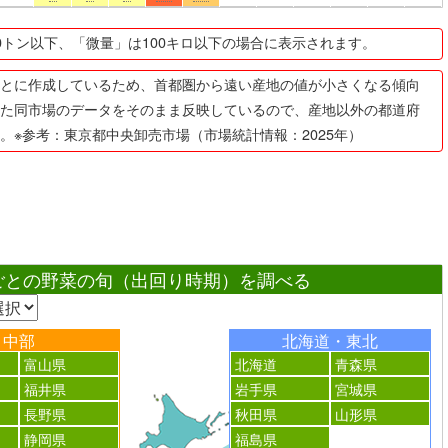
0トン以下、「微量」は100キロ以下の場合に表示されます。
とに作成しているため、首都圏から遠い産地の値が小さくなる傾向
た同市場のデータをそのまま反映しているので、産地以外の都道府
。※参考：東京都中央卸売市場（市場統計情報：2025年）
ごとの野菜の旬（出回り時期）を調べる
中部
北海道・東北
富山県
北海道
青森県
福井県
岩手県
宮城県
長野県
秋田県
山形県
静岡県
福島県