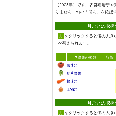
（2025年）です。各都道府県
りません。旬の「傾向」を確認
月ごとの取扱
月
を
クリック
すると値の大き
べ替えられます。
▼野菜の種類
取扱
果菜類
葉茎菜類
根菜類
土物類
月ごとの取扱
月
を
クリック
すると値の大き