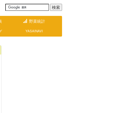
表
野菜統計
グ
YASAINAVI