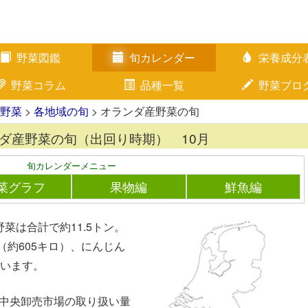
野菜図鑑
旬カレンダー
栄養成分
野菜コラム
品種一覧
野菜ブロ
野菜
>
各地域の旬
> オランダ産野菜の旬
ダ産野菜の旬（出回り時期） 10月
旬カレンダーメニュー
菜グラフ
果物編
鮮魚編
菜は合計で約11.5トン。
（約605キロ）、にんじん
ています。
都中央卸売市場の取り扱い量