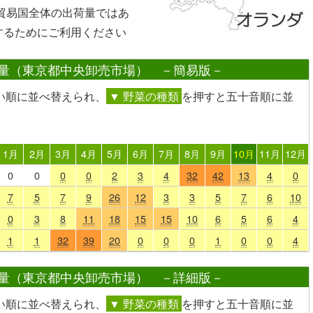
や貿易国全体の出荷量ではあ
するためにご利用ください
量（東京都中央卸売市場） －簡易版－
い順に並べ替えられ、
▼ 野菜の種類
を押すと五十音順に並
1月
2月
3月
4月
5月
6月
7月
8月
9月
10月
11月
12月
0
0
0
0
2
3
4
32
42
13
4
0
7
5
7
9
26
12
3
3
5
7
6
10
0
3
8
11
18
15
15
10
6
5
6
4
1
1
32
39
20
0
0
0
1
0
0
4
量（東京都中央卸売市場） －詳細版－
い順に並べ替えられ、
▼ 野菜の種類
を押すと五十音順に並