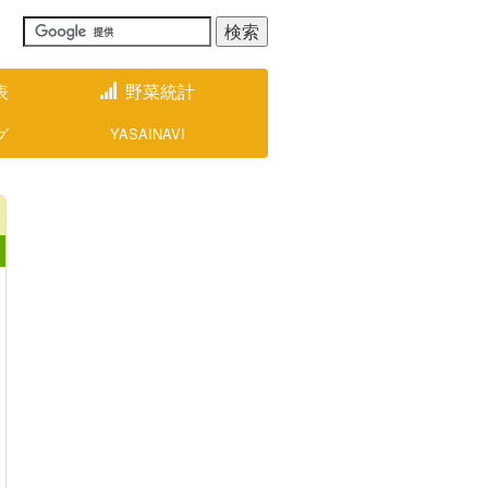
表
野菜統計
グ
YASAINAVI