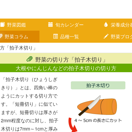
野菜図鑑
旬カレンダー
栄養成分
野菜コラム
品種一覧
野菜ブロ
り方「拍子木切り」
野菜の切り方「拍子木切り」
大根やにんじんなどの拍子木切りの切り方
「拍子木切り（ひょうしぎ
きり）」とは、四角い棒の
ようにカットする切り方で
す。「短冊切り」に似てい
ますが、短冊切りは厚さが
2mm程度なのに対し、拍子
木切りは7mm～1cmと厚み