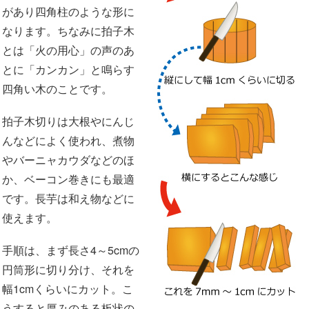
があり四角柱のような形に
なります。ちなみに拍子木
とは「火の用心」の声のあ
とに「カンカン」と鳴らす
四角い木のことです。
拍子木切りは大根やにんじ
んなどによく使われ、煮物
やバーニャカウダなどのほ
か、ベーコン巻きにも最適
です。長芋は和え物などに
使えます。
手順は、まず長さ4～5cmの
円筒形に切り分け、それを
幅1cmくらいにカット。こ
うすると厚みのある板状の