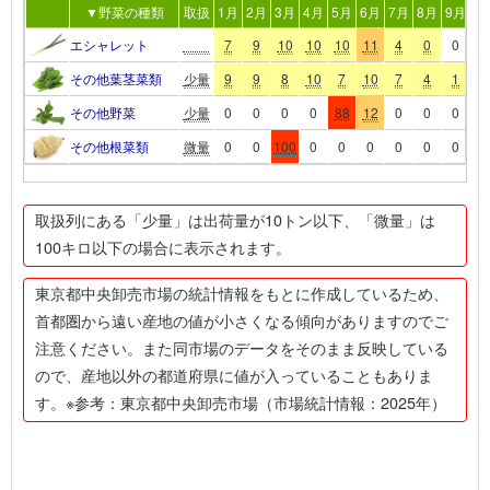
▼野菜の種類
取扱
1月
2月
3月
4月
5月
6月
7月
8月
9月
10
エシャレット
7
9
10
10
10
11
4
0
0
1
その他葉茎菜類
少量
9
9
8
10
7
10
7
4
1
1
その他野菜
少量
0
0
0
0
88
12
0
0
0
0
その他根菜類
微量
0
0
100
0
0
0
0
0
0
0
取扱列にある「少量」は出荷量が10トン以下、「微量」は
100キロ以下の場合に表示されます。
東京都中央卸売市場の統計情報をもとに作成しているため、
首都圏から遠い産地の値が小さくなる傾向がありますのでご
注意ください。また同市場のデータをそのまま反映している
ので、産地以外の都道府県に値が入っていることもありま
す。※参考：東京都中央卸売市場（市場統計情報：2025年）