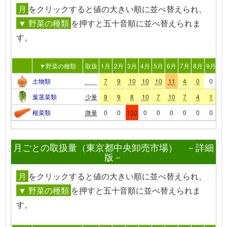
月
を
クリック
すると値の大きい順に並べ替えられ、
▼ 野菜の種類
を押すと五十音順に並べ替えられま
す。
▼野菜の種類
取扱
1月
2月
3月
4月
5月
6月
7月
8月
9月
10
土物類
7
9
10
10
10
11
4
0
0
1
葉茎菜類
少量
9
9
8
10
7
10
7
4
1
1
根菜類
微量
0
0
100
0
0
0
0
0
0
0
月ごとの取扱量（東京都中央卸売市場） －詳細
版－
月
を
クリック
すると値の大きい順に並べ替えられ、
▼ 野菜の種類
を押すと五十音順に並べ替えられま
す。