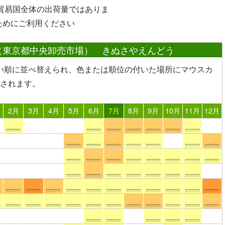
や貿易国全体の出荷量ではありま
ためにご利用ください
（東京都中央卸売市場） きぬさやえんどう
い順に並べ替えられ、色または順位の付いた場所
にマウスカ
されます。
2月
3月
4月
5月
6月
7月
8月
9月
10月
11月
12月