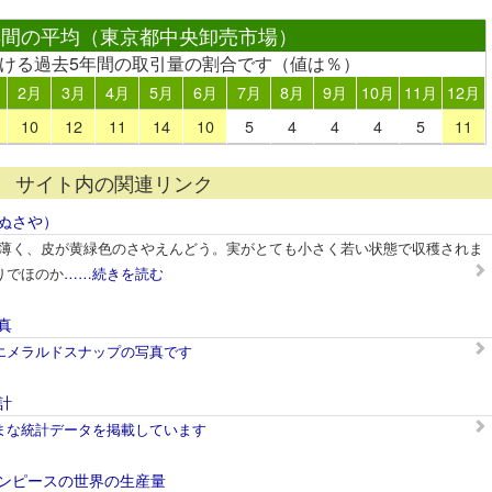
年間の平均（東京都中央卸売市場）
おける過去5年間の取引量の割合です（値は％）
2月
3月
4月
5月
6月
7月
8月
9月
10月
11月
12月
10
12
11
14
10
5
4
4
4
5
11
サイト内の関連リンク
ぬさや）
やが薄く、皮が黄緑色のさやえんどう。実がとても小さく若い状態で収穫されま
りでほのか
……続きを読む
真
エメラルドスナップの写真です
計
まな統計データを掲載しています
ンピースの世界の生産量