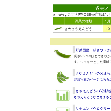
過去5
※下表は東京都中央卸売市場に
野菜の種類
1月
きぬさやえんどう
10
野菜図鑑 絹さや（き
長さ5〜7cmほどでさ
す。シャキッとした歯触
さやえんどうの関連写
野菜写真のページにある
さやえんどうの関連統
さやえんどうなどさまざ
サヤエンドウ＆グリー