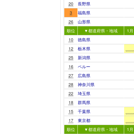
20
長野県
3
福島県
26
山形県
順位
▼都道府県・地域
1月
10
徳島県
12
栃木県
25
新潟県
16
ペルー
27
広島県
28
神奈川県
22
埼玉県
18
群馬県
15
千葉県
17
東京都
順位
▼都道府県・地域
1月