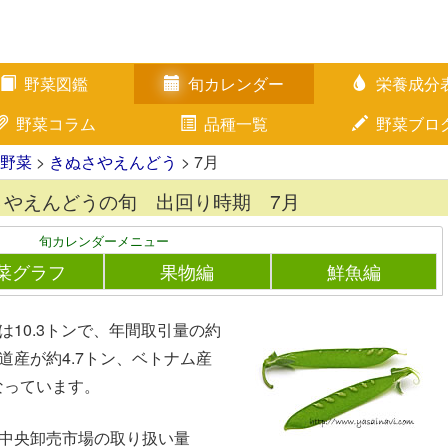
野菜図鑑
旬カレンダー
栄養成分
野菜コラム
品種一覧
野菜ブロ
野菜
>
きぬさやえんどう
> 7月
さやえんどうの旬 出回り時期 7月
旬カレンダーメニュー
菜グラフ
果物編
鮮魚編
は10.3トンで、年間取引量の約
道産が約4.7トン、ベトナム産
なっています。
都中央卸売市場の取り扱い量