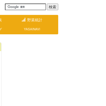
表
野菜統計
グ
YASAINAVI