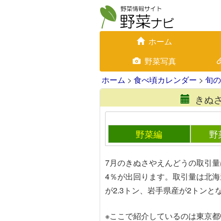
ホーム
野菜写真
ホーム
>
食べ頃カレンダー
>
旬の
きぬ
野菜編
野
7月のきぬさやえんどうの取引量
4％が出回ります。取引量は北海
が2.3トン、岩手県産が2トンと
※ここで紹介しているのは東京