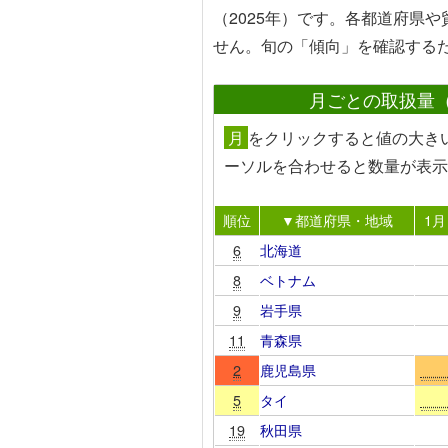
（2025年）です。各都道府県
せん。旬の「傾向」を確認する
月ごとの取扱量
月
を
クリック
すると値の大き
ーソルを合わせる
と数量が表示
順位
▼都道府県・地域
1月
6
北海道
8
ベトナム
9
岩手県
11
青森県
2
鹿児島県
5
タイ
19
秋田県