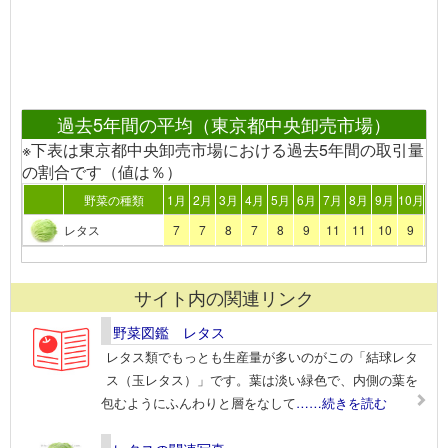
過去5年間の平均（東京都中央卸売市場）
※下表は東京都中央卸売市場における過去5年間の取引量
の割合です（値は％）
野菜の種類
1月
2月
3月
4月
5月
6月
7月
8月
9月
10月
11
レタス
7
7
8
7
8
9
11
11
10
9
7
サイト内の関連リンク
野菜図鑑 レタス
レタス類でもっとも生産量が多いのがこの「結球レタ
ス（玉レタス）」です。葉は淡い緑色で、内側の葉を
包むようにふんわりと層をなして
……続きを読む