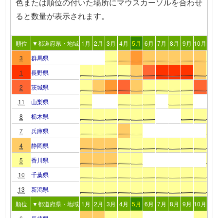
色または順位の付いた場所
にマウスカーソルを合わせ
る
と数量が表示されます。
順位
▼都道府県・地域
1月
2月
3月
4月
5月
6月
7月
8月
9月
10月
11
3
群馬県
1
長野県
2
茨城県
11
山梨県
8
栃木県
7
兵庫県
4
静岡県
5
香川県
10
千葉県
13
新潟県
順位
▼都道府県・地域
1月
2月
3月
4月
5月
6月
7月
8月
9月
10月
11