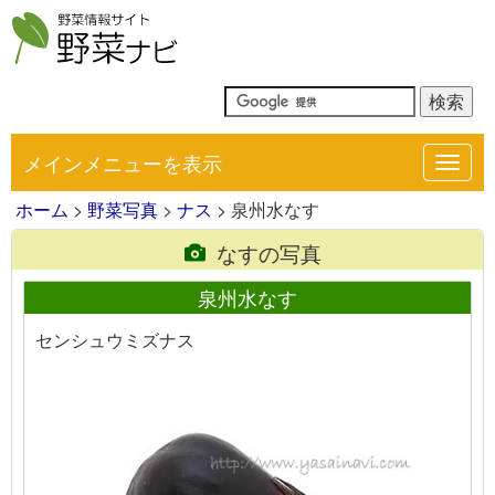
メインメニューを表示
Toggl
navig
ホーム
>
野菜写真
>
ナス
> 泉州水なす
なすの写真
泉州水なす
センシュウミズナス