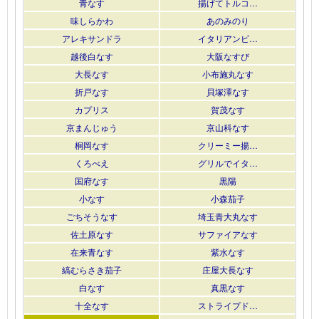
青なす
揚げてトルコ…
味しらかわ
あのみのり
アレキサンドラ
イタリアンビ…
越後白なす
大阪なすび
大長なす
小布施丸なす
折戸なす
貝塚澤なす
カプリス
賀茂なす
京まんじゅう
京山科なす
桐岡なす
クリーミー揚…
くろべえ
グリルでイタ…
国府なす
黒陽
小なす
小森茄子
ごちそうなす
埼玉青大丸なす
佐土原なす
サファイアなす
在来青なす
紫水なす
縞むらさき茄子
庄屋大長なす
白なす
真黒なす
十全なす
ストライプド…