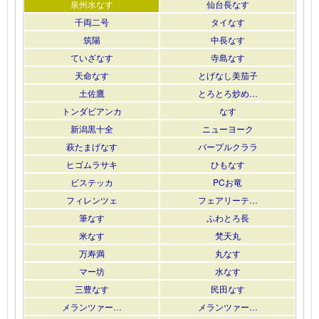
泉州水なす
仙台長なす
千両二号
タイなす
筑陽
中長なす
ていざなす
寺島なす
天命なす
とげなし美茄子
土佐鷹
とろとろ炒め…
トンダビアンカ
なす
新潟黒十全
ニューヨーク
萩たまげなす
パープルクララ
ヒゴムラサキ
ひもなす
ビステッカ
PCお竜
フィレンツェ
フェアリーテ…
筆なす
ふわとろ長
米なす
梵天丸
万寿満
丸なす
マー坊
水なす
三豊なす
民田なす
メランツァー…
メランツァー…