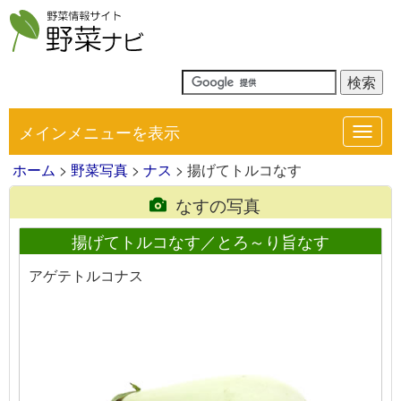
メインメニューを表示
Toggl
navig
ホーム
>
野菜写真
>
ナス
> 揚げてトルコなす
なすの写真
揚げてトルコなす／とろ～り旨なす
アゲテトルコナス