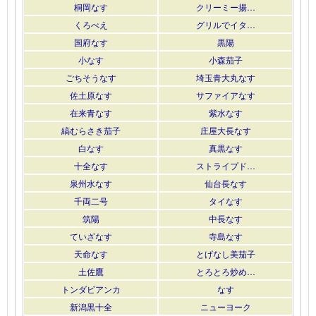
桐岡なす
クリーミー揚…
くろべえ
グリルでイタ…
国府なす
黒陽
小なす
小森茄子
ごちそうなす
埼玉青大丸なす
佐土原なす
サファイアなす
在来青なす
紫水なす
縞むらさき茄子
庄屋大長なす
白なす
真黒なす
十全なす
ストライプド…
泉州水なす
仙台長なす
千両二号
タイなす
筑陽
中長なす
ていざなす
寺島なす
天命なす
とげなし美茄子
土佐鷹
とろとろ炒め…
トンダビアンカ
なす
新潟黒十全
ニューヨーク