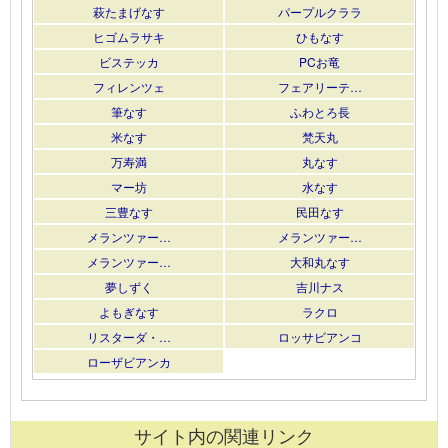
萩たまげなす
パープルクララ
ヒゴムラサキ
ひもなす
ビステッカ
PCお竜
フィレンツェ
フェアリーテ…
筆なす
ふわとろ長
米なす
梵天丸
万寿満
丸なす
マー坊
水なす
三豊なす
民田なす
メランツァー…
メランツァー…
メランツァー…
大和丸なす
夢しずく
吉川ナス
よもぎなす
ラクロ
リスターダ・…
ロッサビアンコ
ローザビアンカ
サイト内の関連リンク