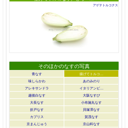
アゲテトルコナス
そのほかのなすの写真
青なす
揚げてトルコ…
味しらかわ
あのみのり
アレキサンドラ
イタリアンビ…
越後白なす
大阪なすび
大長なす
小布施丸なす
折戸なす
貝塚澤なす
カプリス
賀茂なす
京まんじゅう
京山科なす