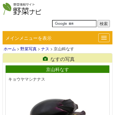
メインメニューを表示
Toggl
navig
ホーム
>
野菜写真
>
ナス
> 京山科なす
なすの写真
京山科なす
キョウヤマシナナス