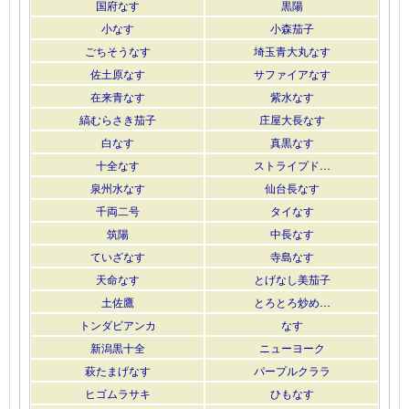
国府なす
黒陽
小なす
小森茄子
ごちそうなす
埼玉青大丸なす
佐土原なす
サファイアなす
在来青なす
紫水なす
縞むらさき茄子
庄屋大長なす
白なす
真黒なす
十全なす
ストライプド…
泉州水なす
仙台長なす
千両二号
タイなす
筑陽
中長なす
ていざなす
寺島なす
天命なす
とげなし美茄子
土佐鷹
とろとろ炒め…
トンダビアンカ
なす
新潟黒十全
ニューヨーク
萩たまげなす
パープルクララ
ヒゴムラサキ
ひもなす