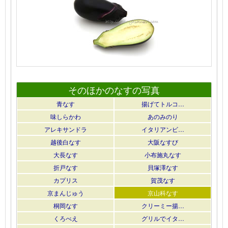
そのほかのなすの写真
青なす
揚げてトルコ…
味しらかわ
あのみのり
アレキサンドラ
イタリアンビ…
越後白なす
大阪なすび
大長なす
小布施丸なす
折戸なす
貝塚澤なす
カプリス
賀茂なす
京まんじゅう
京山科なす
桐岡なす
クリーミー揚…
くろべえ
グリルでイタ…