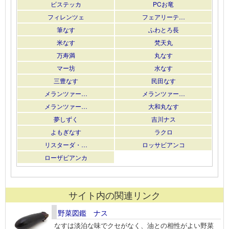
ビステッカ
PCお竜
フィレンツェ
フェアリーテ…
筆なす
ふわとろ長
米なす
梵天丸
万寿満
丸なす
マー坊
水なす
三豊なす
民田なす
メランツァー…
メランツァー…
メランツァー…
大和丸なす
夢しずく
吉川ナス
よもぎなす
ラクロ
リスターダ・…
ロッサビアンコ
ローザビアンカ
サイト内の関連リンク
野菜図鑑 ナス
なすは淡泊な味でクセがなく、油との相性がよい野菜