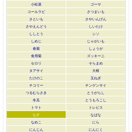
小松菜
ゴーヤ
コールラビ
さつまいも
さといも
さやいんげん
さやえんどう
しいたけ
ししとう
シソ
しめじ
じゃがいも
春菊
しょうが
食用菊
ズッキーニ
セロリ
そらまめ
タアサイ
大根
たけのこ
玉ねぎ
チコリー
チンゲンサイ
つるむらさき
とうがらし
冬瓜
とうもろこし
トマト
トレビス
なす
なばな
なめこ
にら
にんじん
にんにく