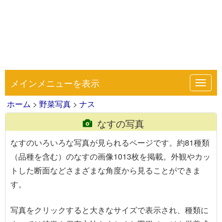
メインメニューを表示
Toggl
navig
ホーム
>
野菜写真
>
ナス
なすの写真
なすのいろいろな写真が見られるページです。約81種類
（品種を含む）のなすの画像1013枚を掲載。外観やカッ
トした断面などさまざまな角度から見ることができま
す。
写真を
クリック
すると大きなサイズで表示され、種類に