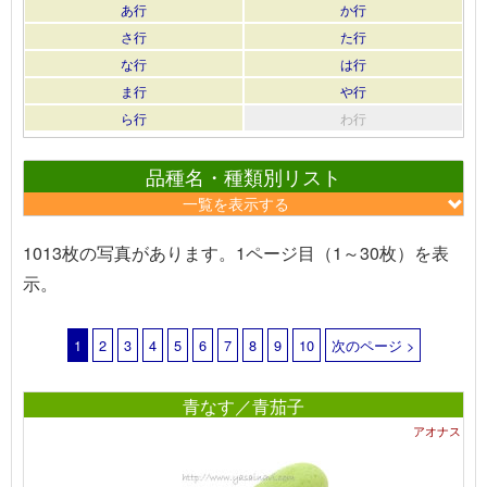
あ行
か行
さ行
た行
な行
は行
ま行
や行
ら行
わ行
品種名・種類別リスト
一覧を表示する
1013枚の写真があります。1ページ目（1～30枚）を表
示。
1
2
3
4
5
6
7
8
9
10
次のページ >
青なす／青茄子
アオナス