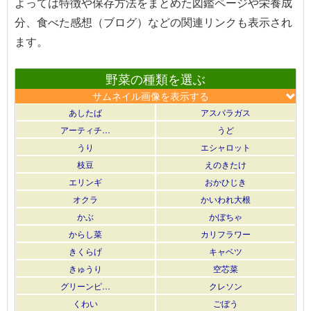
よっては特徴や保存方法をまとめた図鑑ページや栄養成
分、食べた感想（ブログ）などの関連リンクも表示され
ます。
野菜の種類を選ぶ
サムネイル画像を表示する
あしたば
アスパラガス
アーティチ…
うど
うり
エシャロット
枝豆
えのきたけ
エリンギ
おかひじき
オクラ
かいわれ大根
かぶ
かぼちゃ
からし菜
カリフラワー
きくらげ
キャベツ
きゅうり
空芯菜
グリーンピ…
クレソン
くわい
ごぼう