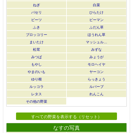
ねぎ
白菜
パセリ
ひらたけ
ビーツ
ピーマン
ふき
ふだん草
ブロッコリー
ほうれん草
まいたけ
マッシュル…
松茸
みずな
みつば
みょうが
もやし
モロヘイヤ
やまのいも
ヤーコン
ゆり根
らっきょう
ルッコラ
ルバーブ
レタス
れんこん
その他の野菜
すべての野菜を表示する（リセット）
なすの写真