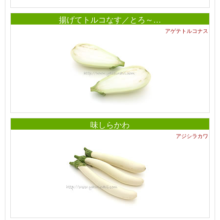
揚げてトルコなす／とろ～…
アゲテトルコナス
味しらかわ
アジシラカワ