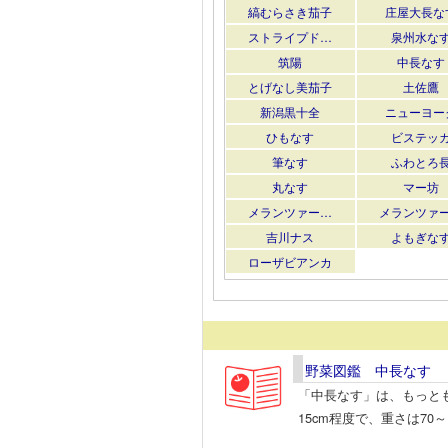
縞むらさき茄子
庄屋大長な
ストライプド…
泉州水な
筑陽
中長なす
とげなし美茄子
土佐鷹
新潟黒十全
ニューヨー
ひもなす
ビステッ
筆なす
ふわとろ
丸なす
マー坊
メランツァー…
メランツァ
吉川ナス
よもぎな
ローザビアンカ
野菜図鑑 中長なす
「中長なす」は、もっと
15cm程度で、重さは70～1