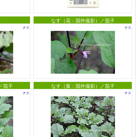
子
なす（花：国外撮影）／茄子
ナス
ナス
／茄子
なす（葉：国外撮影）／茄子
ナス
ナス