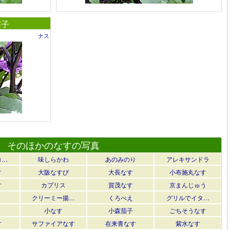
茄子
ナス
そのほかのなすの写真
コ…
味しらかわ
あのみのり
アレキサンドラ
す
大阪なすび
大長なす
小布施丸なす
す
カプリス
賀茂なす
京まんじゅう
クリーミー揚…
くろべえ
グリルでイタ…
小なす
小森茄子
ごちそうなす
す
サファイアなす
在来青なす
紫水なす