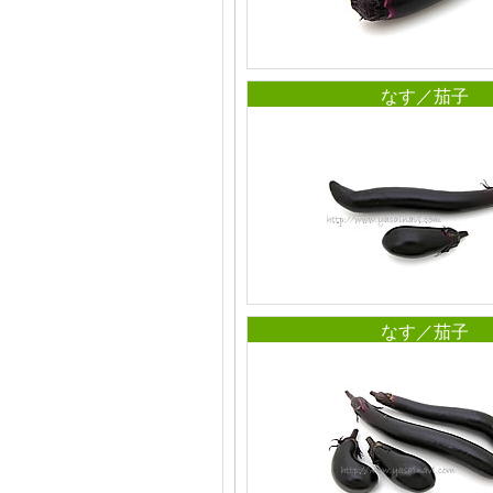
なす／茄子
なす／茄子