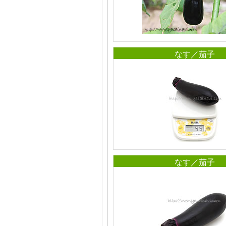
なす／茄子
なす／茄子