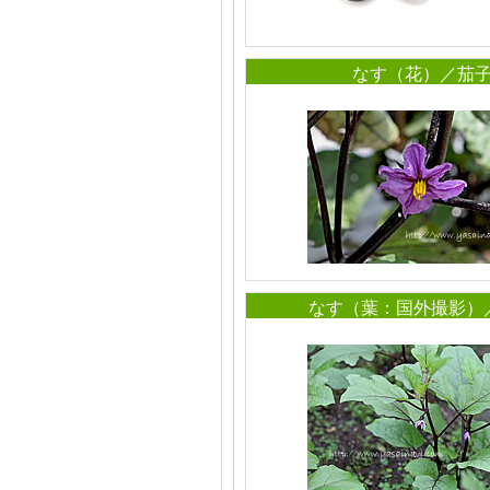
なす（花）／茄
なす（葉：国外撮影）