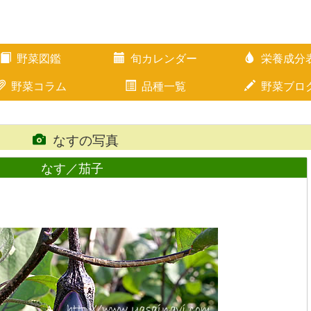
野菜図鑑
旬カレンダー
栄養成分
野菜コラム
品種一覧
野菜ブロ
なすの写真
なす／茄子