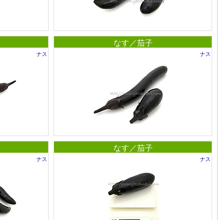
なす／茄子
ナス
ナス
なす／茄子
ナス
ナス