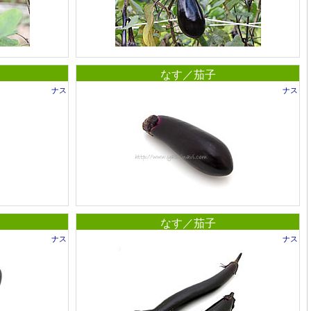
なす／茄子
ナス
ナス
なす／茄子
ナス
ナス