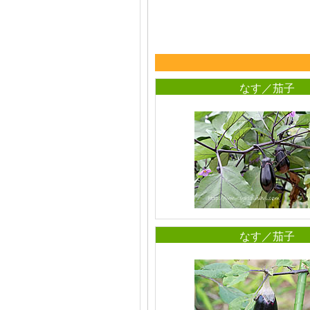
なす／茄子
なす／茄子