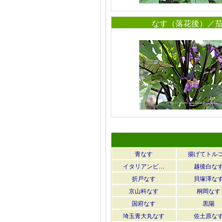
なす（落花後）／
青なす
揚げてトル
イタリアンビ…
越後白な
折戸なす
貝塚澤な
京山科なす
桐岡なす
国府なす
黒陽
埼玉青大丸なす
佐土原な