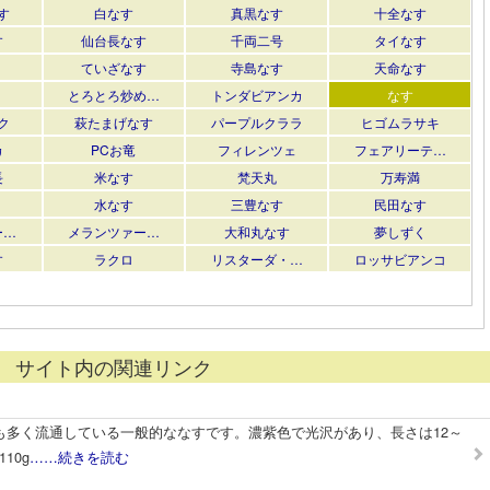
す
白なす
真黒なす
十全なす
す
仙台長なす
千両二号
タイなす
ていざなす
寺島なす
天命なす
とろとろ炒め…
トンダビアンカ
なす
ク
萩たまげなす
パープルクララ
ヒゴムラサキ
カ
PCお竜
フィレンツェ
フェアリーテ…
長
米なす
梵天丸
万寿満
水なす
三豊なす
民田なす
ー…
メランツァー…
大和丸なす
夢しずく
す
ラクロ
リスターダ・…
ロッサビアンコ
サイト内の関連リンク
も多く流通している一般的ななすです。濃紫色で光沢があり、長さは12～
10g
……続きを読む