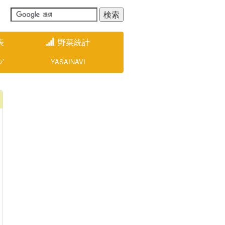
表
野菜統計
グ
YASAINAVI