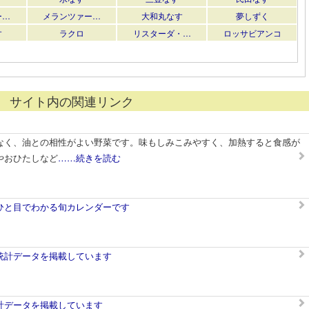
ー…
メランツァー…
大和丸なす
夢しずく
す
ラクロ
リスターダ・…
ロッサビアンコ
サイト内の関連リンク
なく、油との相性がよい野菜です。味もしみこみやすく、加熱すると食感が
やおひたしなど
……続きを読む
ひと目でわかる旬カレンダーです
統計データを掲載しています
計データを掲載しています