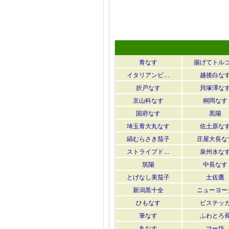
青なす
揚げてトル
イタリアンビ…
越後白な
折戸なす
貝塚澤な
京山科なす
桐岡なす
国府なす
黒陽
埼玉青大丸なす
佐土原な
縞むらさき茄子
庄屋大長な
ストライプド…
泉州水な
筑陽
中長なす
とげなし美茄子
土佐鷹
新潟黒十全
ニューヨー
ひもなす
ビステッ
筆なす
ふわとろ
丸なす
マー坊