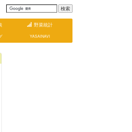
表
野菜統計
グ
YASAINAVI