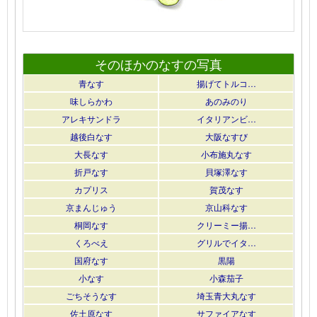
そのほかのなすの写真
青なす
揚げてトルコ…
味しらかわ
あのみのり
アレキサンドラ
イタリアンビ…
越後白なす
大阪なすび
大長なす
小布施丸なす
折戸なす
貝塚澤なす
カプリス
賀茂なす
京まんじゅう
京山科なす
桐岡なす
クリーミー揚…
くろべえ
グリルでイタ…
国府なす
黒陽
小なす
小森茄子
ごちそうなす
埼玉青大丸なす
佐土原なす
サファイアなす