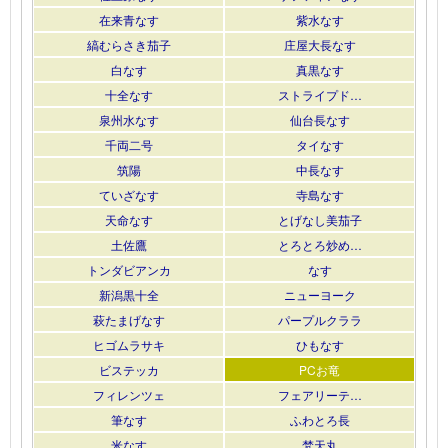
在来青なす
紫水なす
縞むらさき茄子
庄屋大長なす
白なす
真黒なす
十全なす
ストライプド…
泉州水なす
仙台長なす
千両二号
タイなす
筑陽
中長なす
ていざなす
寺島なす
天命なす
とげなし美茄子
土佐鷹
とろとろ炒め…
トンダビアンカ
なす
新潟黒十全
ニューヨーク
萩たまげなす
パープルクララ
ヒゴムラサキ
ひもなす
ビステッカ
PCお竜
フィレンツェ
フェアリーテ…
筆なす
ふわとろ長
米なす
梵天丸