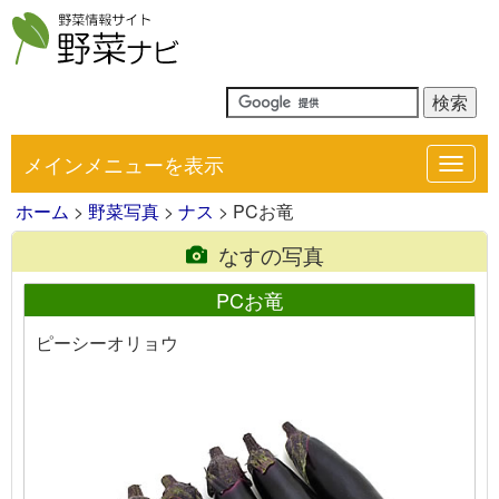
メインメニューを表示
Toggl
navig
ホーム
>
野菜写真
>
ナス
> PCお竜
なすの写真
PCお竜
ピーシーオリョウ