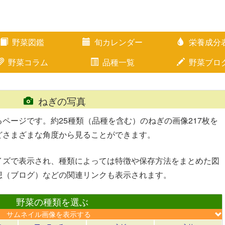
野菜図鑑
旬カレンダー
栄養成分
野菜コラム
品種一覧
野菜ブロ
ねぎの写真
ページです。約25種類（品種を含む）のねぎの画像217枚を
どさまざまな角度から見ることができます。
イズで表示され、種類によっては特徴や保存方法をまとめた図
想（ブログ）などの関連リンクも表示されます。
野菜の種類を選ぶ
サムネイル画像を表示する