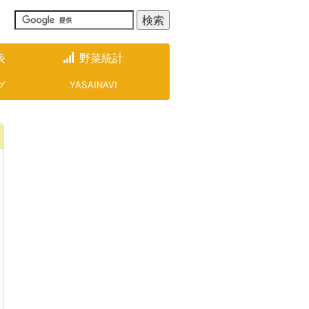
表
野菜統計
グ
YASAINAVI