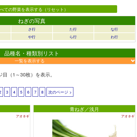
べての野菜を表示する（リセット）
ねぎの写真
さ行
た行
な行
や行
ら行
わ行
品種名・種類別リスト
一覧を表示する
ジ目（1～30枚）を表示。
2
3
4
5
6
7
8
次のページ >
青ねぎ／浅月
アオネギ
アオネギ