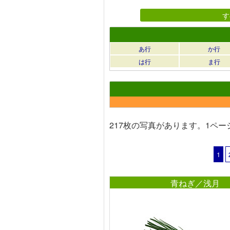
す
あ行
か行
は行
ま行
217枚の写真があります。1ペー
1
青ねぎ／浅月