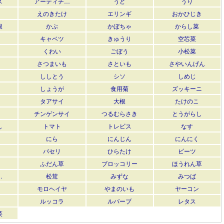
ス
アーティチ…
うど
うり
えのきたけ
エリンギ
おかひじき
根
かぶ
かぼちゃ
からし菜
キャベツ
きゅうり
空芯菜
くわい
ごぼう
小松菜
さつまいも
さといも
さやいんげん
ししとう
シソ
しめじ
しょうが
食用菊
ズッキーニ
タアサイ
大根
たけのこ
チンゲンサイ
つるむらさき
とうがらし
し
トマト
トレビス
なす
にら
にんじん
にんにく
パセリ
ひらたけ
ビーツ
ふだん草
ブロッコリー
ほうれん草
…
松茸
みずな
みつば
モロヘイヤ
やまのいも
ヤーコン
ルッコラ
ルバーブ
レタス
菜