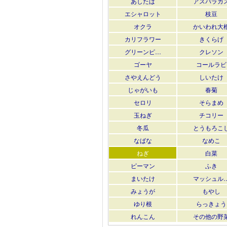
あしたば
アスパラガ
エシャロット
枝豆
オクラ
かいわれ大
カリフラワー
きくらげ
グリーンピ…
クレソン
ゴーヤ
コールラビ
さやえんどう
しいたけ
じゃがいも
春菊
セロリ
そらまめ
玉ねぎ
チコリー
冬瓜
とうもろこ
なばな
なめこ
ねぎ
白菜
ピーマン
ふき
まいたけ
マッシュル
みょうが
もやし
ゆり根
らっきょう
れんこん
その他の野