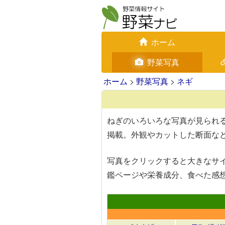
ホーム
野菜写真
ホーム
>
野菜写真
>
ネギ
ねぎのいろいろな写真が見られる
掲載。外観やカットした断面な
写真を
クリック
すると大きなサ
鑑ページや栄養成分、食べた感