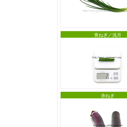
青ねぎ／浅月
赤ねぎ