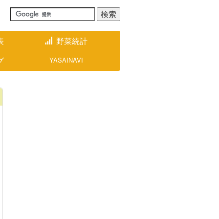
表
野菜統計
グ
YASAINAVI