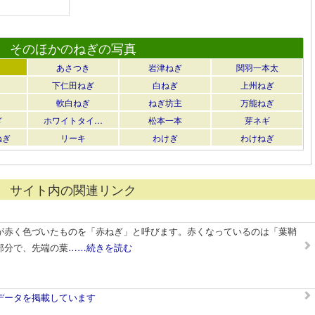
そのほかのねぎの写真
あさつき
岩津ねぎ
関羽一本太
下仁田ねぎ
白ねぎ
上州ねぎ
軟白ねぎ
ねぎ坊主
万能ねぎ
ぎ
ホワイトタイ…
松本一本
芽ネギ
ねぎ
リーキ
わけぎ
わけねぎ
サイト内の関連リンク
が赤く色づいたものを「赤ねぎ」と呼びます。赤くなっているのは「葉鞘
部分で、先端の葉
……続きを読む
データを掲載しています