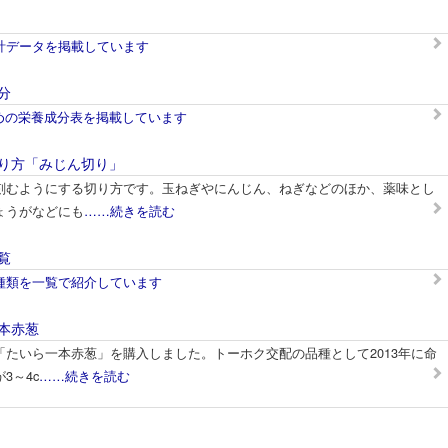
計データを掲載しています
分
ための栄養成分表を掲載しています
り方「みじん切り」
刻むようにする切り方です。玉ねぎやにんじん、ねぎなどのほか、薬味とし
ょうがなどにも
……続きを読む
覧
種類を一覧で紹介しています
本赤葱
たいら一本赤葱」を購入しました。トーホク交配の品種として2013年に命
3～4c
……続きを読む