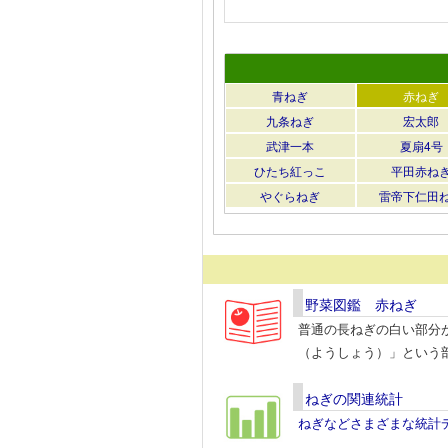
青ねぎ
赤ねぎ
九条ねぎ
宏太郎
武津一本
夏扇4号
ひたち紅っこ
平田赤ね
やぐらねぎ
雷帝下仁田
野菜図鑑 赤ねぎ
普通の長ねぎの白い部分
（ようしょう）」という
ねぎの関連統計
ねぎなどさまざまな統計