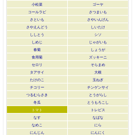
小松菜
ゴーヤ
コールラビ
さつまいも
さといも
さやいんげん
さやえんどう
しいたけ
ししとう
シソ
しめじ
じゃがいも
春菊
しょうが
食用菊
ズッキーニ
セロリ
そらまめ
タアサイ
大根
たけのこ
玉ねぎ
チコリー
チンゲンサイ
つるむらさき
とうがらし
冬瓜
とうもろこし
トマト
トレビス
なす
なばな
なめこ
にら
にんじん
にんにく