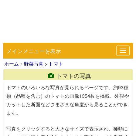
メインメニューを表示
Toggl
navig
ホーム
>
野菜写真
>
トマト
トマトの写真
トマトのいろいろな写真が見られるページです。約93種
類（品種を含む）のトマトの画像1354枚を掲載。外観や
カットした断面などさまざまな角度から見ることができ
ます。
写真を
クリック
すると大きなサイズで表示され、種類に