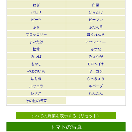
ねぎ
白菜
パセリ
ひらたけ
ビーツ
ピーマン
ふき
ふだん草
ブロッコリー
ほうれん草
まいたけ
マッシュル…
松茸
みずな
みつば
みょうが
もやし
モロヘイヤ
やまのいも
ヤーコン
ゆり根
らっきょう
ルッコラ
ルバーブ
レタス
れんこん
その他の野菜
すべての野菜を表示する（リセット）
トマトの写真