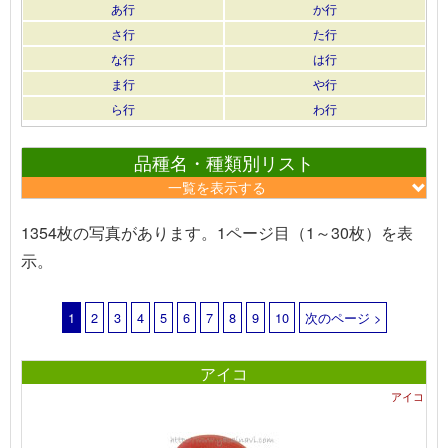
あ行
か行
さ行
た行
な行
は行
ま行
や行
ら行
わ行
品種名・種類別リスト
一覧を表示する
1354枚の写真があります。1ページ目（1～30枚）を表
示。
1
2
3
4
5
6
7
8
9
10
次のページ >
アイコ
アイコ