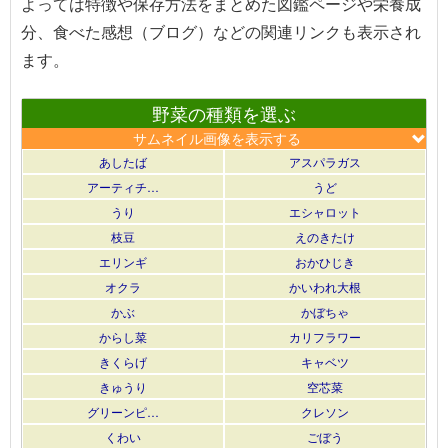
よっては特徴や保存方法をまとめた図鑑ページや栄養成
分、食べた感想（ブログ）などの関連リンクも表示され
ます。
野菜の種類を選ぶ
サムネイル画像を表示する
あしたば
アスパラガス
アーティチ…
うど
うり
エシャロット
枝豆
えのきたけ
エリンギ
おかひじき
オクラ
かいわれ大根
かぶ
かぼちゃ
からし菜
カリフラワー
きくらげ
キャベツ
きゅうり
空芯菜
グリーンピ…
クレソン
くわい
ごぼう