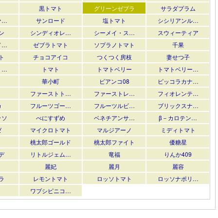
黒トマト
グリーンゼブラ
サラダプラム
ァ…
サンロード
塩トマト
シシリアンル…
ン
シンディオレ…
シーメイ・ス…
スウィーティア
ド…
ゼブラトマト
ソプラノトマト
千果
ト
チョコアイコ
つくつく房枝
妻せつ子
・…
トマト
トマトベリー
トマトベリー…
華小町
ビアンコ08
ピッコラカナ…
ファーストト…
ファーストレ…
フィオレンテ…
カ
フルーツゴー…
フルーツルビ…
ブリックスナ…
ッソ
べにすずめ
ベネチアンサ…
β－カロテン…
ゼ
マイクロトマト
マルジアーノ
ミディトマト
桃太郎ゴールド
桃太郎ファイト
優糖星
デ
リトルジェム…
竜福
りんか409
麗妃
麗月
麗容
ラ
レモントマト
ロッソトマト
ロッソナポリ…
ワプシピニコ…