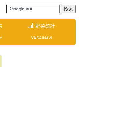
表
野菜統計
グ
YASAINAVI