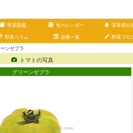
野菜図鑑
旬カレンダー
栄養成分
野菜コラム
品種一覧
野菜ブロ
リーンゼブラ
トマトの写真
グリーンゼブラ