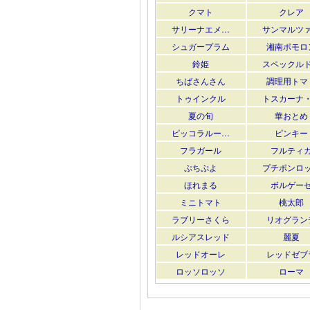
クマト
クレア
サリーナエメ…
サンマルツ
シュガープラム
湘南ポモロ
鈴姫
スペックル
ちばさんさん
調理用トマ
トゥインクル
トスカーナ
夏の旬
華おとめ
ピッコラルー…
ピンキー
フラガール
フルティ
ぷちぷよ
プチポンロ
ほれまる
ボルゲー
ミニトマト
桃太郎
ラブリーさくら
リオグラン
ルシアスレッド
麗夏
レッドオーレ
レッドゼブ
ロッソロッソ
ローマ