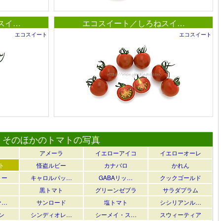
スイ…
エコスイート／しろねスイ…
エコスイート
エコスイート
そのほかのトマトの写真
アメーラ
イエローアイコ
イエローオーレ
ト
怪盗ルビー
カナバロ
かれん
リー
キャロルパッ…
GABAリッ…
クックゴールド
黒トマト
グリーンゼブラ
サラダプラム
ァ…
サンロード
塩トマト
シシリアンル…
ン
シンディオレ…
シーメイ・ス…
スウィーティア