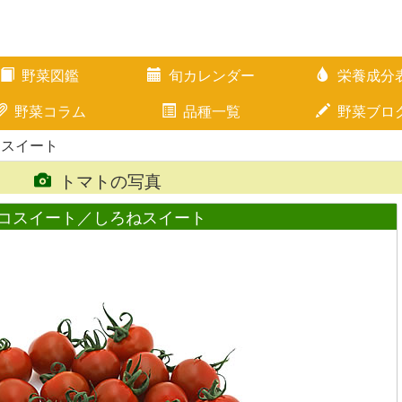
野菜図鑑
旬カレンダー
栄養成分
野菜コラム
品種一覧
野菜ブロ
コスイート
トマトの写真
コスイート／しろねスイート