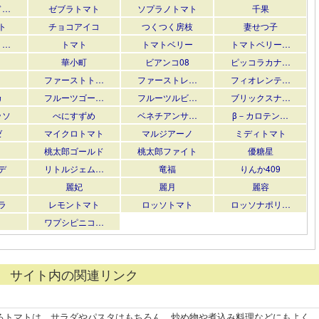
ド…
ゼブラトマト
ソプラノトマト
千果
ト
チョコアイコ
つくつく房枝
妻せつ子
・…
トマト
トマトベリー
トマトベリー…
華小町
ビアンコ08
ピッコラカナ…
ファーストト…
ファーストレ…
フィオレンテ…
カ
フルーツゴー…
フルーツルビ…
ブリックスナ…
ッソ
べにすずめ
ベネチアンサ…
β－カロテン…
ゼ
マイクロトマト
マルジアーノ
ミディトマト
桃太郎ゴールド
桃太郎ファイト
優糖星
デ
リトルジェム…
竜福
りんか409
麗妃
麗月
麗容
ラ
レモントマト
ロッソトマト
ロッソナポリ…
ワプシピニコ…
サイト内の関連リンク
るトマトは、サラダやパスタはもちろん、炒め物や煮込み料理などにもよく