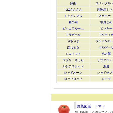
鈴姫
スペックル
ちばさんさん
調理用トマ
トゥインクル
トスカーナ
夏の旬
華おとめ
ピッコラルー…
ピンキー
フラガール
フルティ
ぷちぷよ
プチポンロ
ほれまる
ボルゲー
ミニトマト
桃太郎
ラブリーさくら
リオグラン
ルシアスレッド
麗夏
レッドオーレ
レッドゼブ
ロッソロッソ
ローマ
野菜図鑑 トマト
料理を美しく彩ってくれ