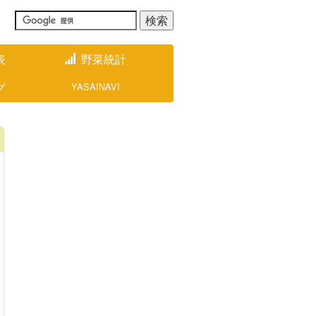
表
野菜統計
グ
YASAINAVI