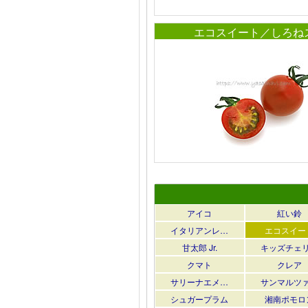
エコスイート／しろね
アイコ
紅い鈴
イタリアンレ…
エコスイー
甘太郎 Jr.
キッズチェ
クマト
クレア
サリーナエメ…
サンマルツ
シュガープラム
湘南ポモロ