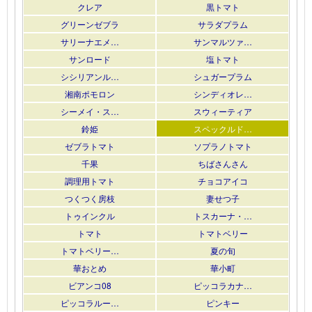
クレア
黒トマト
グリーンゼブラ
サラダプラム
サリーナエメ…
サンマルツァ…
サンロード
塩トマト
シシリアンル…
シュガープラム
湘南ポモロン
シンディオレ…
シーメイ・ス…
スウィーティア
鈴姫
スペックルド…
ゼブラトマト
ソプラノトマト
千果
ちばさんさん
調理用トマト
チョコアイコ
つくつく房枝
妻せつ子
トゥインクル
トスカーナ・…
トマト
トマトベリー
トマトベリー…
夏の旬
華おとめ
華小町
ビアンコ08
ピッコラカナ…
ピッコラルー…
ピンキー