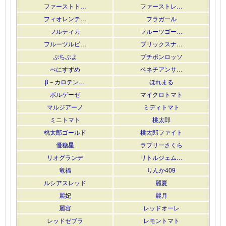
ファーストト…
ファーストレ…
フィオレンテ…
フラガール
フルティカ
フルーツゴー…
フルーツルビ…
ブリックスナ…
ぷちぷよ
プチポンロッソ
べにすずめ
ベネチアンサ…
β－カロテン…
ほれまる
ボルゲーゼ
マイクロトマト
マルジアーノ
ミディトマト
ミニトマト
桃太郎
桃太郎ゴールド
桃太郎ファイト
優糖星
ラブリーさくら
リオグランデ
リトルジェム…
竜福
りんか409
ルシアスレッド
麗夏
麗妃
麗月
麗容
レッドオーレ
レッドゼブラ
レモントマト