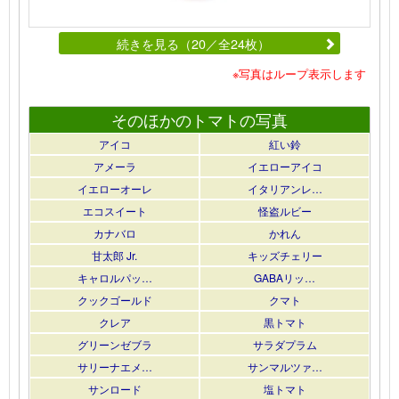
続きを見る（20／全24枚）
※写真はループ表示します
そのほかのトマトの写真
アイコ
紅い鈴
アメーラ
イエローアイコ
イエローオーレ
イタリアンレ…
エコスイート
怪盗ルビー
カナバロ
かれん
甘太郎 Jr.
キッズチェリー
キャロルパッ…
GABAリッ…
クックゴールド
クマト
クレア
黒トマト
グリーンゼブラ
サラダプラム
サリーナエメ…
サンマルツァ…
サンロード
塩トマト