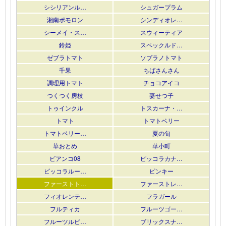
シシリアンル…
シュガープラム
湘南ポモロン
シンディオレ…
シーメイ・ス…
スウィーティア
鈴姫
スペックルド…
ゼブラトマト
ソプラノトマト
千果
ちばさんさん
調理用トマト
チョコアイコ
つくつく房枝
妻せつ子
トゥインクル
トスカーナ・…
トマト
トマトベリー
トマトベリー…
夏の旬
華おとめ
華小町
ビアンコ08
ピッコラカナ…
ピッコラルー…
ピンキー
ファーストト…
ファーストレ…
フィオレンテ…
フラガール
フルティカ
フルーツゴー…
フルーツルビ…
ブリックスナ…