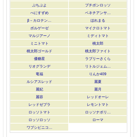
ぷちぷよ
プチポンロッソ
べにすずめ
ベネチアンサ…
β－カロテン…
ほれまる
ボルゲーゼ
マイクロトマト
マルジアーノ
ミディトマト
ミニトマト
桃太郎
桃太郎ゴールド
桃太郎ファイト
優糖星
ラブリーさくら
リオグランデ
リトルジェム…
竜福
りんか409
ルシアスレッド
麗夏
麗妃
麗月
麗容
レッドオーレ
レッドゼブラ
レモントマト
ロッソトマト
ロッソナポリ…
ロッソロッソ
ローマ
ワプシピニコ…