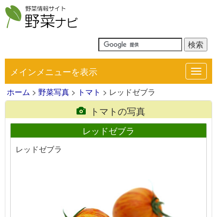
メインメニューを表示
Toggl
navig
ホーム
>
野菜写真
>
トマト
> レッドゼブラ
トマトの写真
レッドゼブラ
レッドゼブラ