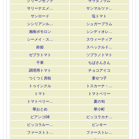
グリーンゼブラ
サラダプラム
サリーナエメ…
サンマルツァ…
サンロード
塩トマト
シシリアンル…
シュガープラム
湘南ポモロン
シンディオレ…
シーメイ・ス…
スウィーティア
鈴姫
スペックルド…
ゼブラトマト
ソプラノトマト
千果
ちばさんさん
調理用トマト
チョコアイコ
つくつく房枝
妻せつ子
トゥインクル
トスカーナ・…
トマト
トマトベリー
トマトベリー…
夏の旬
華おとめ
華小町
ビアンコ08
ピッコラカナ…
ピッコラルー…
ピンキー
ファーストト…
ファーストレ…