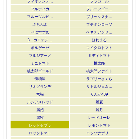
フィオレンテ…
フラガール
フルティカ
フルーツゴー…
フルーツルビ…
ブリックスナ…
ぷちぷよ
プチポンロッソ
べにすずめ
ベネチアンサ…
β－カロテン…
ほれまる
ボルゲーゼ
マイクロトマト
マルジアーノ
ミディトマト
ミニトマト
桃太郎
桃太郎ゴールド
桃太郎ファイト
優糖星
ラブリーさくら
リオグランデ
リトルジェム…
竜福
りんか409
ルシアスレッド
麗夏
麗妃
麗月
麗容
レッドオーレ
レッドゼブラ
レモントマト
ロッソトマト
ロッソナポリ…