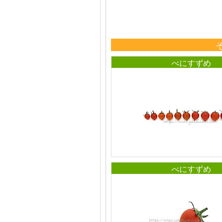
べにすずめ
べにすずめ