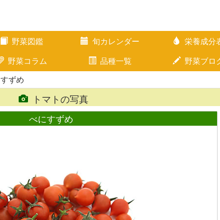
野菜図鑑
旬カレンダー
栄養成分
野菜コラム
品種一覧
野菜ブロ
にすずめ
トマトの写真
べにすずめ