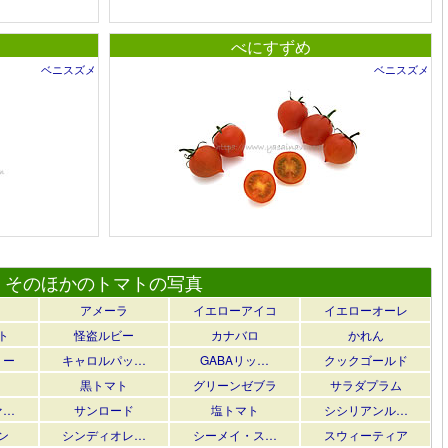
べにすずめ
ベニスズメ
ベニスズメ
そのほかのトマトの写真
アメーラ
イエローアイコ
イエローオーレ
ト
怪盗ルビー
カナバロ
かれん
リー
キャロルパッ…
GABAリッ…
クックゴールド
黒トマト
グリーンゼブラ
サラダプラム
ァ…
サンロード
塩トマト
シシリアンル…
ン
シンディオレ…
シーメイ・ス…
スウィーティア