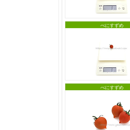
べにすずめ
べにすずめ