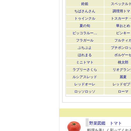
鈴姫
スペックル
ちばさんさん
調理用トマ
トゥインクル
トスカーナ
夏の旬
華おとめ
ピッコラルー…
ピンキー
フラガール
フルティ
ぷちぷよ
プチポンロ
ほれまる
ボルゲー
ミニトマト
桃太郎
ラブリーさくら
リオグラン
ルシアスレッド
麗夏
レッドオーレ
レッドゼブ
ロッソロッソ
ローマ
野菜図鑑 トマト
料理を美しく彩ってくれ