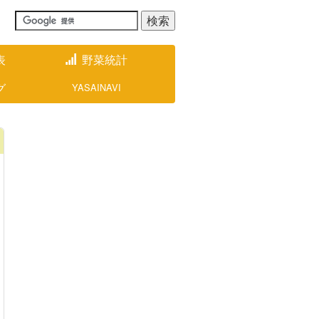
表
野菜統計
グ
YASAINAVI