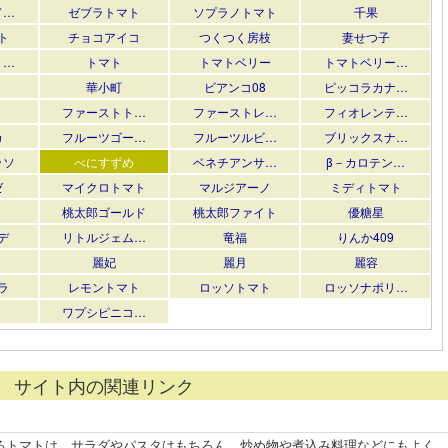
ド…
ゼブラトマト
ソプラノトマト
千果
ト
チョコアイコ
つくつく房枝
妻せつ子
・…
トマト
トマトベリー
トマトベリー…
華小町
ビアンコ08
ピッコラカナ…
ファーストト…
ファーストレ…
フィオレンテ…
カ
フルーツゴー…
フルーツルビ…
ブリックスナ…
ッソ
べにすずめ
ベネチアンサ…
β－カロテン…
ゼ
マイクロトマト
マルジアーノ
ミディトマト
桃太郎ゴールド
桃太郎ファイト
優糖星
デ
リトルジェム…
竜福
りんか409
麗妃
麗月
麗容
ラ
レモントマト
ロッソトマト
ロッソナポリ…
ワプシピニコ…
サイト内の関連リンク
るトマトは、サラダやパスタはもちろん、炒め物や煮込み料理などにもよく