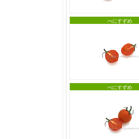
べにすずめ
べにすずめ