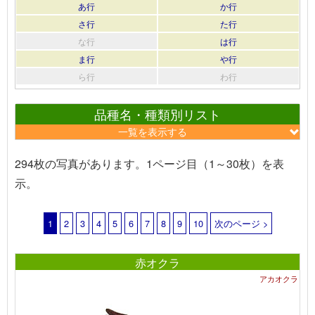
あ行
か行
さ行
た行
な行
は行
ま行
や行
ら行
わ行
品種名・種類別リスト
一覧を表示する
294枚の写真があります。1ページ目（1～30枚）を表
示。
1
2
3
4
5
6
7
8
9
10
次のページ >
赤オクラ
アカオクラ