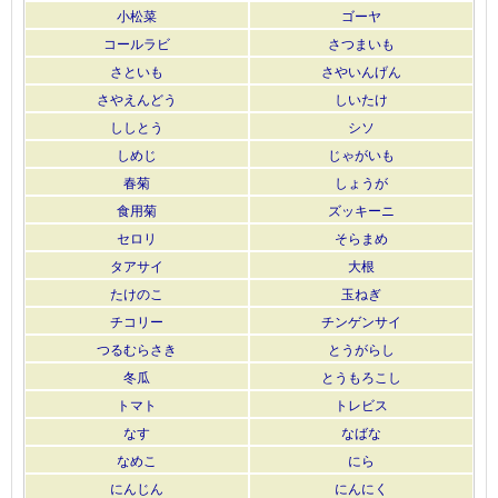
小松菜
ゴーヤ
コールラビ
さつまいも
さといも
さやいんげん
さやえんどう
しいたけ
ししとう
シソ
しめじ
じゃがいも
春菊
しょうが
食用菊
ズッキーニ
セロリ
そらまめ
タアサイ
大根
たけのこ
玉ねぎ
チコリー
チンゲンサイ
つるむらさき
とうがらし
冬瓜
とうもろこし
トマト
トレビス
なす
なばな
なめこ
にら
にんじん
にんにく