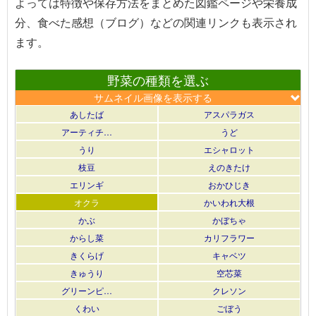
よっては特徴や保存方法をまとめた図鑑ページや栄養成
分、食べた感想（ブログ）などの関連リンクも表示され
ます。
野菜の種類を選ぶ
サムネイル画像を表示する
あしたば
アスパラガス
アーティチ…
うど
うり
エシャロット
枝豆
えのきたけ
エリンギ
おかひじき
オクラ
かいわれ大根
かぶ
かぼちゃ
からし菜
カリフラワー
きくらげ
キャベツ
きゅうり
空芯菜
グリーンピ…
クレソン
くわい
ごぼう