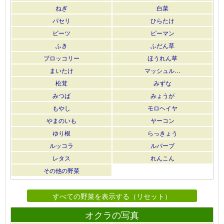
ねぎ
白菜
パセリ
ひらたけ
ビーツ
ピーマン
ふき
ふだん草
ブロッコリー
ほうれん草
まいたけ
マッシュル…
松茸
みずな
みつば
みょうが
もやし
モロヘイヤ
やまのいも
ヤーコン
ゆり根
らっきょう
ルッコラ
ルバーブ
レタス
れんこん
その他の野菜
すべての野菜を表示する（リセット）
オクラの写真