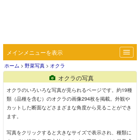
メインメニューを表示
Toggl
navig
ホーム
>
野菜写真
>
オクラ
オクラの写真
オクラのいろいろな写真が見られるページです。約19種
類（品種を含む）のオクラの画像294枚を掲載。外観や
カットした断面などさまざまな角度から見ることができ
ます。
写真を
クリック
すると大きなサイズで表示され、種類に