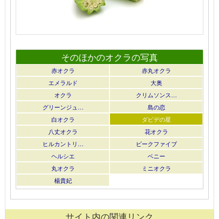
そのほかのオクラの写真
赤オクラ
赤丸オクラ
エメラルド
大奥
オクラ
クリムソンス…
グリーンジュ…
島の恋
白オクラ
ダビデの星
八丈オクラ
花オクラ
ヒルカントリ…
ピークファイブ
ヘルシエ
ベニー
丸オクラ
ミニオクラ
楊貴妃
サイト内の関連リンク