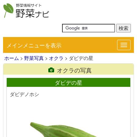
メインメニューを表示
Toggl
navig
ホーム
>
野菜写真
>
オクラ
> ダビデの星
オクラの写真
ダビデの星
ダビデノホシ