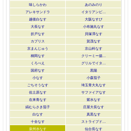
味しらかわ
あのみのり
アレキサンドラ
イタリアンビ…
越後白なす
大阪なすび
大長なす
小布施丸なす
折戸なす
貝塚澤なす
カプリス
賀茂なす
京まんじゅう
京山科なす
桐岡なす
クリーミー揚…
くろべえ
グリルでイタ…
国府なす
黒陽
小なす
小森茄子
ごちそうなす
埼玉青大丸なす
佐土原なす
サファイアなす
在来青なす
紫水なす
縞むらさき茄子
庄屋大長なす
白なす
真黒なす
十全なす
ストライプド…
泉州水なす
仙台長なす