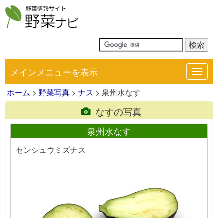
メインメニューを表示
Toggl
navig
ホーム
>
野菜写真
>
ナス
> 泉州水なす
なすの写真
泉州水なす
センシュウミズナス