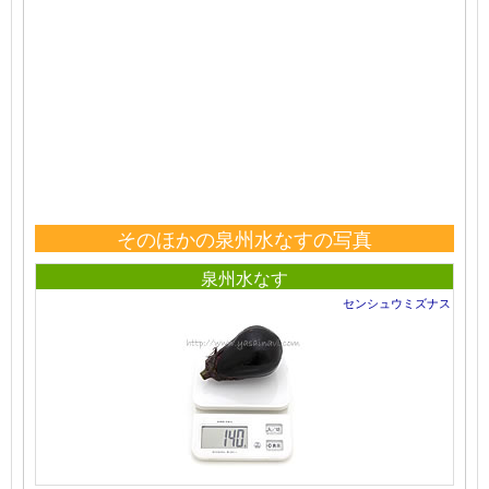
そのほかの泉州水なすの写真
泉州水なす
センシュウミズナス