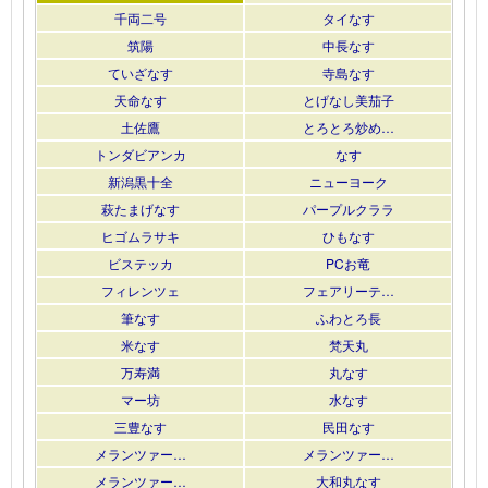
千両二号
タイなす
筑陽
中長なす
ていざなす
寺島なす
天命なす
とげなし美茄子
土佐鷹
とろとろ炒め…
トンダビアンカ
なす
新潟黒十全
ニューヨーク
萩たまげなす
パープルクララ
ヒゴムラサキ
ひもなす
ビステッカ
PCお竜
フィレンツェ
フェアリーテ…
筆なす
ふわとろ長
米なす
梵天丸
万寿満
丸なす
マー坊
水なす
三豊なす
民田なす
メランツァー…
メランツァー…
メランツァー…
大和丸なす