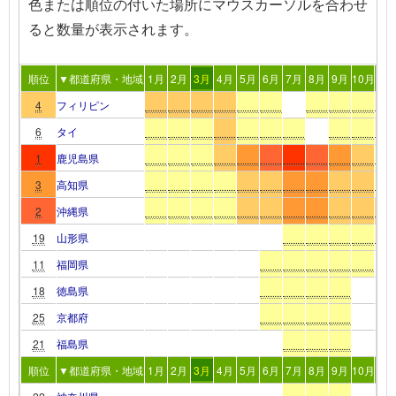
色または順位の付いた場所
にマウスカーソルを合わせ
る
と数量が表示されます。
順位
▼都道府県・地域
1月
2月
3月
4月
5月
6月
7月
8月
9月
10月
11
4
フィリピン
6
タイ
1
鹿児島県
3
高知県
2
沖縄県
19
山形県
11
福岡県
18
徳島県
25
京都府
21
福島県
順位
▼都道府県・地域
1月
2月
3月
4月
5月
6月
7月
8月
9月
10月
11