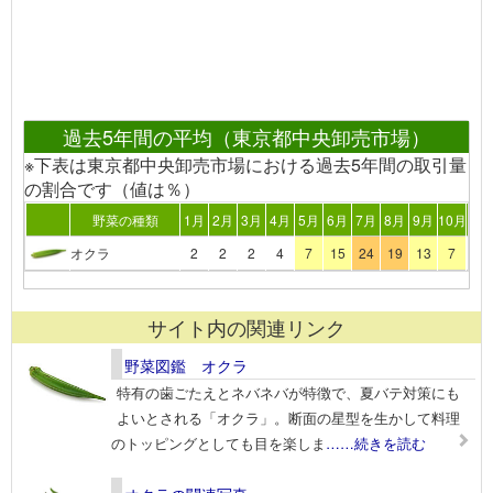
過去5年間の平均（東京都中央卸売市場）
※下表は東京都中央卸売市場における過去5年間の取引量
の割合です（値は％）
野菜の種類
1月
2月
3月
4月
5月
6月
7月
8月
9月
10月
11
オクラ
2
2
2
4
7
15
24
19
13
7
3
サイト内の関連リンク
野菜図鑑 オクラ
特有の歯ごたえとネバネバが特徴で、夏バテ対策にも
よいとされる「オクラ」。断面の星型を生かして料理
のトッピングとしても目を楽しま
……続きを読む